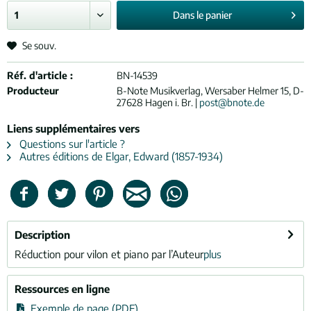
Dans le
panier
Se souv.
Réf. d'article :
BN-14539
Producteur
B-Note Musikverlag, Wersaber Helmer 15, D-
27628 Hagen i. Br. |
post@bnote.de
Liens supplémentaires vers
Questions sur l'article ?
Autres éditions de Elgar, Edward (1857-1934)
Description
Réduction pour vilon et piano par l’Auteur
plus
Ressources en ligne
Exemple de page (PDF)