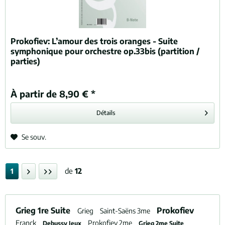
Prokofiev:
L’amour des trois oranges - Suite
symphonique pour orchestre op.33bis (partition /
parties)
À partir de 8,90 € *
Détails
Se souv.
de
12
1
Grieg 1re Suite
Prokofiev
Grieg
Saint-Saëns 3me
Franck
Prokofiev 2me
Debussy Jeux
Grieg 2me Suite