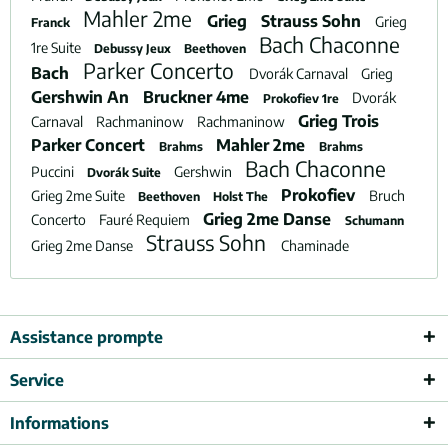
Mahler 2me
Grieg
Strauss Sohn
Grieg
Franck
Bach Chaconne
1re Suite
Debussy Jeux
Beethoven
Parker Concerto
Bach
Dvorák Carnaval
Grieg
Gershwin An
Bruckner 4me
Dvorák
Prokofiev 1re
Grieg Trois
Carnaval
Rachmaninow
Rachmaninow
Parker Concert
Mahler 2me
Brahms
Brahms
Bach Chaconne
Puccini
Gershwin
Dvorák Suite
Prokofiev
Grieg 2me Suite
Bruch
Beethoven
Holst The
Grieg 2me Danse
Concerto
Fauré Requiem
Schumann
Strauss Sohn
Grieg 2me Danse
Chaminade
Assistance prompte
Service
Informations