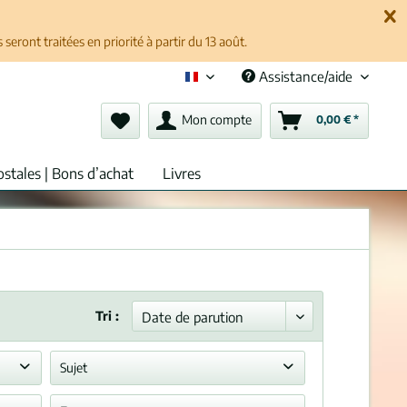
ront traitées en priorité à partir du 13 août.
Assistance/aide
Français (fr)
Mon compte
0,00 € *
ostales | Bons d’achat
Livres
Tri :
Sujet