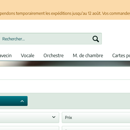
spendons temporairement les expéditions jusqu'au 12 août. Vos commandes se
avecin
Vocale
Orchestre
M. de chambre
Cartes p
Prix