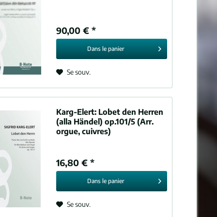
90,00 € *
Dans le
panier
Se souv.
Karg-Elert:
Lobet den Herren
(alla Händel) op.101/5 (Arr.
orgue, cuivres)
16,80 € *
Dans le
panier
Se souv.