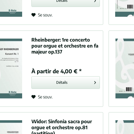
Détails
Se souv.
Rheinberger:
1re concerto
pour orgue et orchestre en fa
majeur op.137
À partir de 4,00 € *
Détails
Se souv.
Widor:
Sinfonia sacra pour
orgue et orchestre op.81
(partition)