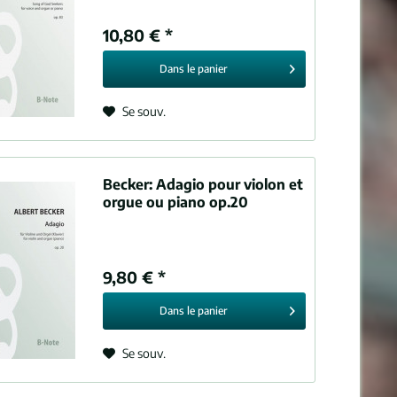
10,80 € *
Dans le
panier
Se souv.
Becker:
Adagio pour violon et
orgue ou piano op.20
9,80 € *
Dans le
panier
Se souv.