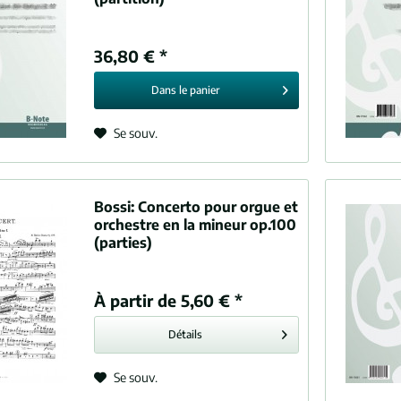
36,80 € *
Dans le
panier
Se souv.
Bossi:
Concerto pour orgue et
orchestre en la mineur op.100
(parties)
À partir de 5,60 € *
Détails
Se souv.