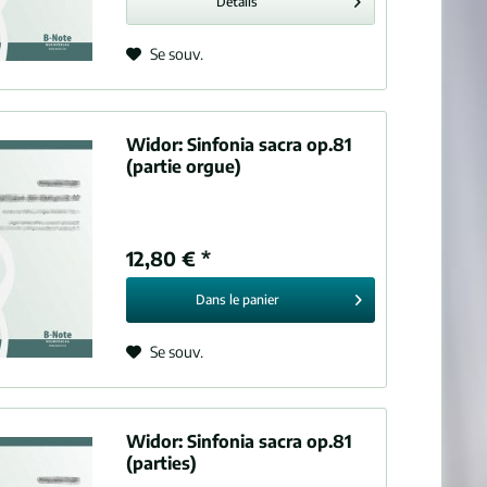
Détails
Se souv.
Widor:
Sinfonia sacra op.81
(partie orgue)
12,80 € *
Dans le
panier
Se souv.
Widor:
Sinfonia sacra op.81
(parties)