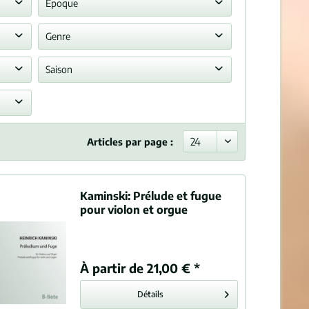
Hymne national
Epoque
Période classique
Genre
Romantisme
Sonate
Saison
Barock
Préludes, variations ou partitas sur des chorales
Début du moderne
ght
Noël
Concert
Édition nouvelle (c) B-Note Musikverlag
Morceau
Symphonie
Articles par page :
Suites, partitas
Lied
Kaminski:
Prélude et fugue
pour violon et orgue
À partir de 21,00 € *
Détails