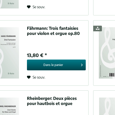
Mozart, Wolfgang Amadeus (1756-1791)
Se souv.
le
r, Horatio William (1863-1919)
 cordes
Rheinberger, Josef Gabriel (1839-1901)
Saëns, Camille (1835-1921)
Fährmann:
Trois fantaisies
es
ann, Camillo (1872-1946)
pour violon et orgue op.80
s
ss, Richard (1864-1949)
lle, Fernand de la (1854-1928)
e, Louis (1870-1937)
13,80 € *
muth, Walter (1882-1964)
Dans le
panier
nn, Oskar (1840-1906)
, Charles Marie (1844-1937)
Se souv.
Pietro (1886-1943)
Rheinberger:
Deux pièces
pour hautbois et orgue