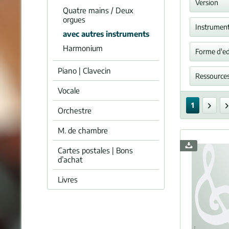
Amber
Version
Quatre mains / Deux
orgues
Arra
Instrumen
Bibl,
avec autres instruments
Bossi,
Harmonium
Orgu
Forme d'ed
Demar
Orgel,
Diver
Piano | Clavecin
Partit
Ressources
Choeu
Eymie
Partit
Vocale
Harm
Fährm
Exemp
Partie
Orgue
1
Gouno
Orchestre
Spéci
Partit
Orche
Gulbi
Video
M. de chambre
Piano
Haydn
Orche
Hoyer
Cartes postales | Bons
Hautb
d’achat
Høebe
Flûte
Kamin
Livres
Violo
Karg-E
Violon
Klose,
Tromp
Liszt,
Trom
Maill