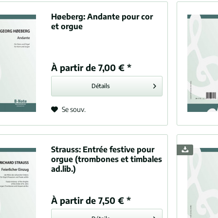
Høeberg:
Andante pour cor
et orgue
À partir de 7,00 € *
Détails
Se souv.
Strauss:
Entrée festive pour
orgue (trombones et timbales
ad.lib.)
À partir de 7,50 € *