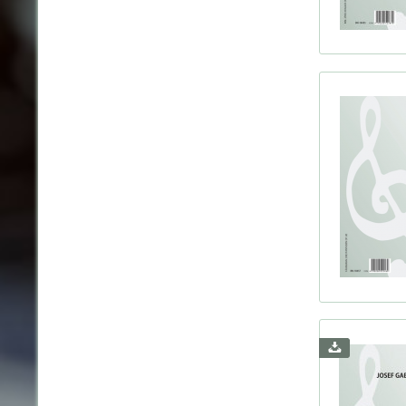
Cor
Timba
Parke
Trio à
Voix
Saint-
Cuivr
Schum
Corde
Strau
Tombe
Viern
Wachs
Werma
Widor
Yon, 