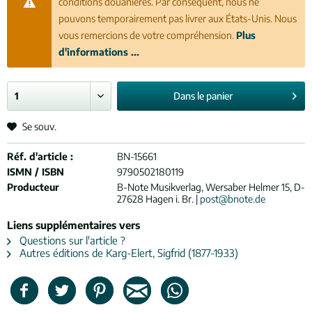
conditions douanières. Par conséquent, nous ne
pouvons temporairement pas livrer aux États-Unis. Nous
vous remercions de votre compréhension.
Plus
d'informations ...
Dans le
panier
Se souv.
Réf. d'article :
BN-15661
ISMN / ISBN
9790502180119
Producteur
B-Note Musikverlag, Wersaber Helmer 15, D-
27628 Hagen i. Br. |
post@bnote.de
Liens supplémentaires vers
Questions sur l'article ?
Autres éditions de Karg-Elert, Sigfrid (1877-1933)