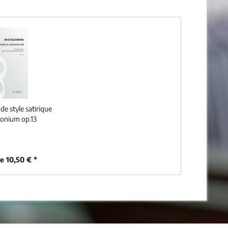
 de style satirique
onium op.13
de 10,50 € *