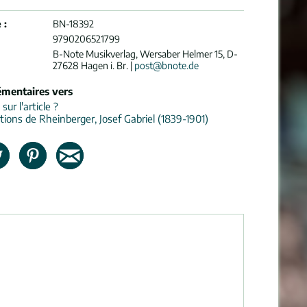
 :
BN-18392
9790206521799
B-Note Musikverlag, Wersaber Helmer 15, D-
27628 Hagen i. Br. |
post@bnote.de
émentaires vers
ur l'article ?
tions de Rheinberger, Josef Gabriel (1839-1901)