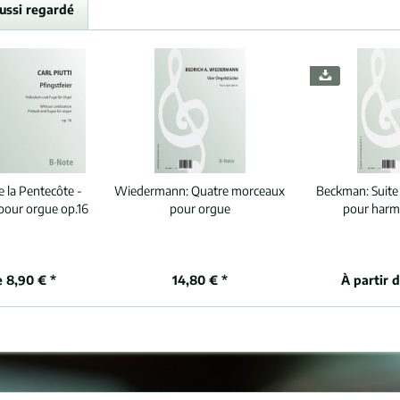
aussi regardé
e la Pentecôte -
Wiedermann:
Quatre morceaux
Beckman:
Suite
pour orgue op.16
pour orgue
pour harm
e 8,90 € *
14,80 € *
À partir 