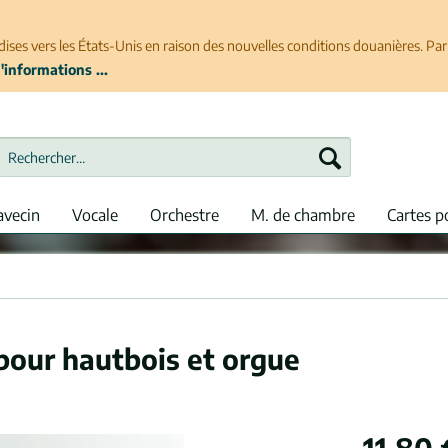
ises vers les États-Unis en raison des nouvelles conditions douanières. P
'informations ...
avecin
Vocale
Orchestre
M. de chambre
Cartes p
pour hautbois et orgue
11,80 