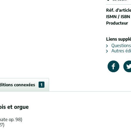
Réf. d'article
ISMN / ISBN
Producteur
Liens suppl
Questions s
Autres édi
ditions connexées
1
is et orgue
nate op. 98)
27)