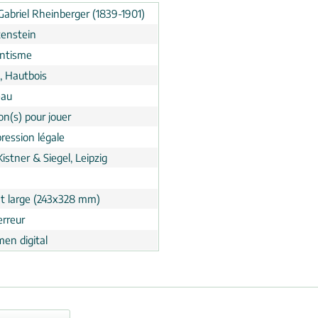
Gabriel Rheinberger (1839-1901)
tenstein
ntisme
, Hautbois
eau
on(s) pour jouer
ression légale
Kistner & Siegel, Leipzig
t large (243x328 mm)
erreur
men digital