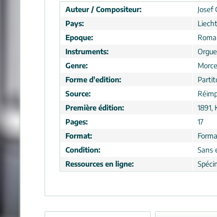
Auteur / Compositeur:
Josef 
Pays:
Liech
Epoque:
Roma
Instruments:
Orgue
Genre:
Morc
Forme d'edition:
Partit
Source:
Réimp
Première édition:
1891, 
Pages:
17
Format:
Forma
Condition:
Sans 
Ressources en ligne:
Spéci