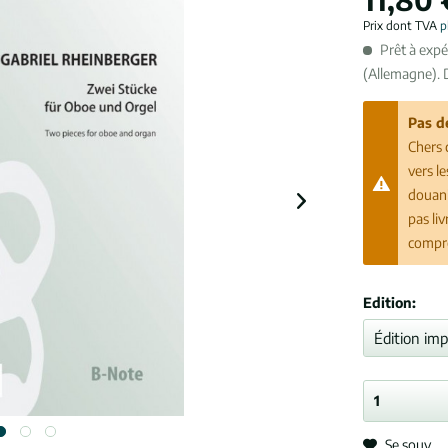
Prix dont TVA
p
Prêt à expé
(Allemagne). 
Pas d
Chers 
vers l
douani
pas li
compr
Edition:
Se souv.