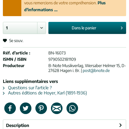
vous remercions de votre compréhension.
Plus
d'informations ...
Dans le
panier
Se souv.
Réf. d'article :
BN-16073
ISMN / ISBN
9790502181109
Producteur
B-Note Musikverlag, Wersaber Helmer 15, D-
27628 Hagen i. Br. |
post@bnote.de
Liens supplémentaires vers
Questions sur l'article ?
Autres éditions de Hoyer, Karl (1891-1936)
Description