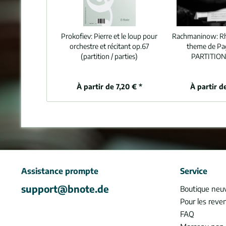
Prokofiev:
Pierre et le loup pour
Rachmaninow:
R
orchestre et récitant op.67
theme de Pag
(partition / parties)
PARTITION 
À partir de 7,20 € *
À partir d
Assistance prompte
Service
support@bnote.de
Boutique neu
Pour les reve
FAQ