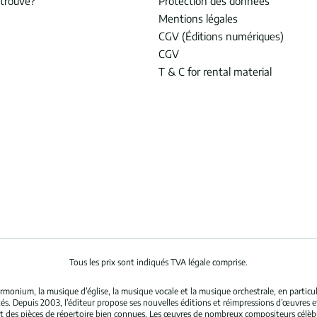
trouvé?
Protection des données
Mentions légales
CGV (Éditions numériques)
CGV
T & C for rental material
Tous les prix sont indiqués TVA légale comprise.
rmonium, la musique d’église, la musique vocale et la musique orchestrale, en partic
és. Depuis 2003, l’éditeur propose ses nouvelles éditions et réimpressions d’œuvres 
nt des pièces de répertoire bien connues. Les œuvres de nombreux compositeurs célè