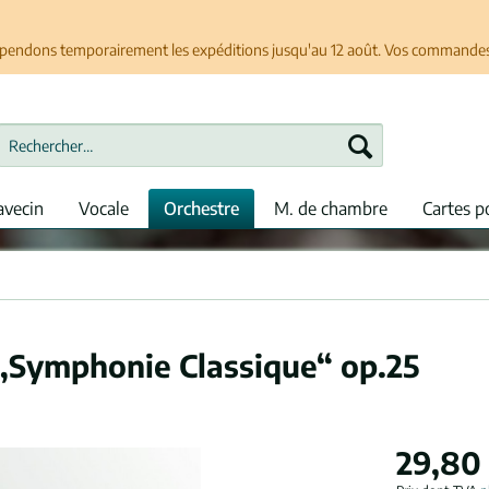
spendons temporairement les expéditions jusqu'au 12 août. Vos commandes se
avecin
Vocale
Orchestre
M. de chambre
Cartes p
„Symphonie Classique“ op.25
29,80 