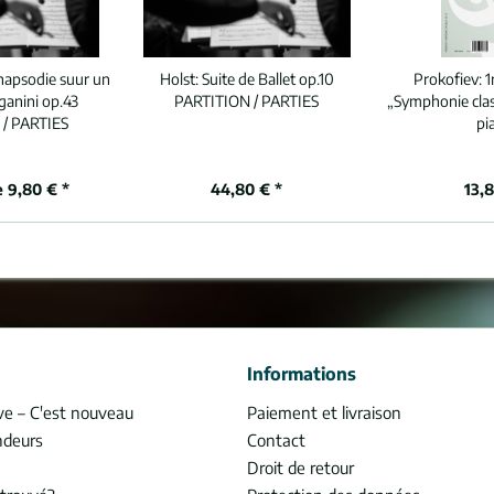
hapsodie suur un
Holst:
Suite de Ballet op.10
Prokofiev:
1
anini op.43
PARTITION / PARTIES
„Symphonie clas
/ PARTIES
pi
e 9,80 € *
44,80 € *
13,
Informations
ve – C'est nouveau
Paiement et livraison
ndeurs
Contact
Droit de retour