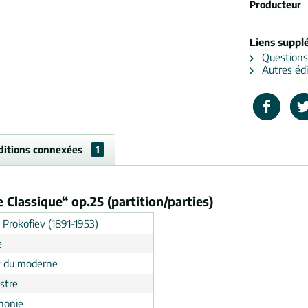
Producteur
Liens suppl
Questions s
Autres édi
ditions connexées
1
Classique“ op.25 (partition/parties)
 Prokofiev (1891-1953)
e
 du moderne
stre
honie