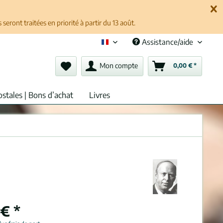
ront traitées en priorité à partir du 13 août.
Assistance/aide
Français (fr)
Mon compte
0,00 € *
ostales | Bons d’achat
Livres
€ *