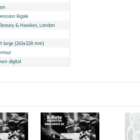
ion
ression légale
 Boosey & Hawkes, London
t large (243x328 mm)
erreur
men digital