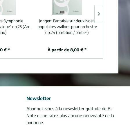
re Symphonie
Jongen:
Fantaisie sur deux Noëls
Prokofiev:
2m
sique“ op.25 (Arr.
populaires wallons pour orchestre
violon en s
ano)
op.24 (partition / parties)
(partiti
80 € *
À partir de 8,00 € *
À partir
Newsletter
Abonnez-vous à la newsletter gratuite de B-
Note et ne ratez plus aucune nouveauté de la
boutique.