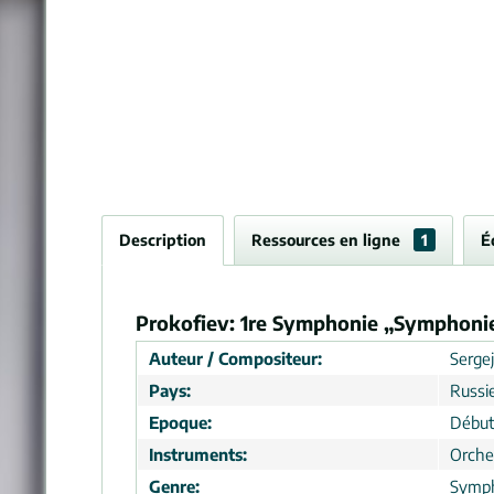
Description
Ressources en ligne
1
É
Prokofiev: 1re Symphonie „Symphonie 
Auteur / Compositeur:
Sergej
Pays:
Russi
Epoque:
Début
Instruments:
Orche
Genre:
Symp