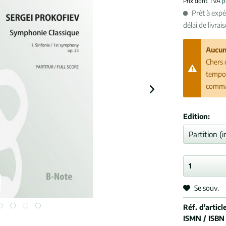
Prix dont TVA
p
Prêt à exp
délai de livrai
Aucun
Chers 
tempor
comman
Edition:
Se souv.
Réf. d'article
ISMN / ISBN