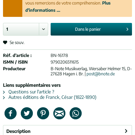
vous remercions de votre compréhension.
Plus
d'informations ...
Dans le
panier
Se souv.
Réf. d'article :
BN-16178
ISMN / ISBN
9790206511615
Producteur
B-Note Musikverlag, Wersaber Helmer 15, D-
27628 Hagen i. Br. |
post@bnote.de
Liens supplémentaires vers
Questions sur l'article ?
Autres éditions de Franck, César (1822-1890)
Description