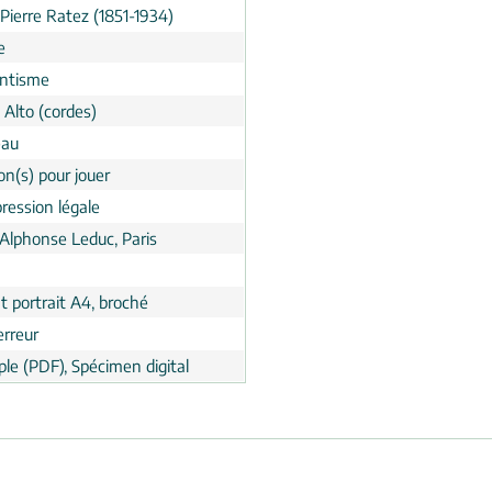
Pierre Ratez (1851-1934)
e
ntisme
 Alto (cordes)
eau
on(s) pour jouer
ression légale
 Alphonse Leduc, Paris
t portrait A4, broché
erreur
le (PDF), Spécimen digital