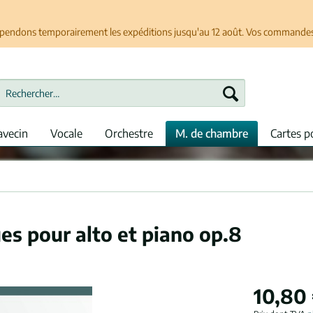
spendons temporairement les expéditions jusqu'au 12 août. Vos commandes se
avecin
Vocale
Orchestre
M. de chambre
Cartes p
ues pour alto et piano op.8
10,80 