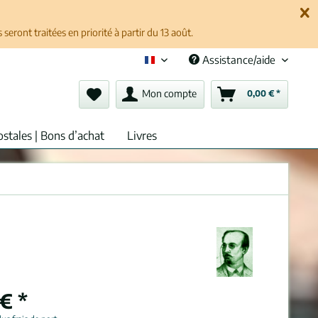
ront traitées en priorité à partir du 13 août.
Assistance/aide
Français (fr)
Mon compte
0,00 € *
ostales | Bons d’achat
Livres
€ *