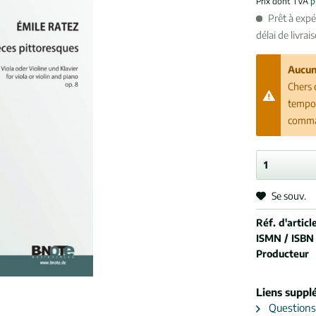
Prix dont TVA
p
Prêt à exp
délai de livrai
Aucun
Chers 
tempor
comman
Se souv.
Réf. d'article
ISMN / ISBN
Producteur
Liens suppl
Questions s