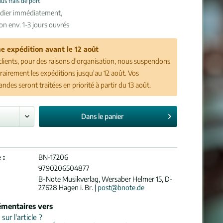
lus frais de port
édier immédiatement,
son env. 1-3 jours ouvrés
e expédition avant le 12 août
clients, pour des raisons d'organisation, nous suspendons
airement les expéditions jusqu'au 12 août. Vos
des seront traitées en priorité à partir du 13 août.
Dans le
panier
 :
BN-17206
9790206504877
B-Note Musikverlag, Wersaber Helmer 15, D-
27628 Hagen i. Br. |
post@bnote.de
émentaires vers
ur l'article ?