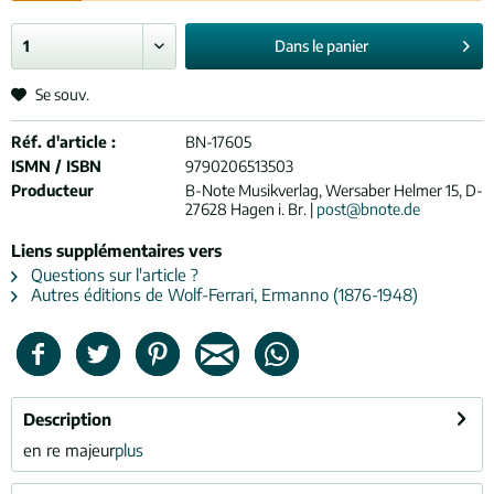
Dans le
panier
Se souv.
Réf. d'article :
BN-17605
ISMN / ISBN
9790206513503
Producteur
B-Note Musikverlag, Wersaber Helmer 15, D-
27628 Hagen i. Br. |
post@bnote.de
Liens supplémentaires vers
Questions sur l'article ?
Autres éditions de Wolf-Ferrari, Ermanno (1876-1948)
Description
en re majeur
plus