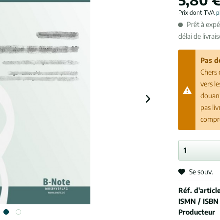
Prix dont TVA
p
Prêt à exp
délai de livrai
Pas d
Chers 
vers l
douani
pas li
compr
Se souv.
Réf. d'article
ISMN / ISBN
Producteur