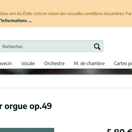
ises vers les États-Unis en raison des nouvelles conditions douanières. P
'informations ...
avecin
Vocale
Orchestre
M. de chambre
Cartes p
r orgue op.49
5,80 €