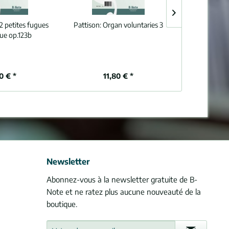
2 petites fugues
Pattison:
Organ voluntaries 3
Vierne:
Commun
ue op.123b
pour 
0 € *
11,80 € *
4,
Newsletter
Abonnez-vous à la newsletter gratuite de B-
Note et ne ratez plus aucune nouveauté de la
boutique.