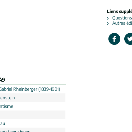
Liens suppl
Questions s
Autres édi
49
Gabriel Rheinberger (1839-1901)
tenstein
ntisme
eau
on(s) pour jouer