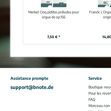
Merkel:
Cinq petites préludes pour
Franck:
L’Orga
orgue de op.156
origi
7,50 € *
14,80
Assistance prompte
Service
support@bnote.de
Boutique neu
Pour les reve
FAQ
Morceau non 