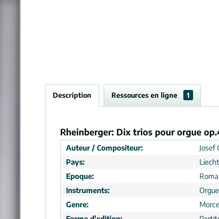
Description
Ressources en ligne
1
Rheinberger: Dix trios pour orgue op.
Auteur / Compositeur:
Josef 
Pays:
Liech
Epoque:
Roma
Instruments:
Orgue
Genre:
Morc
Forme d'edition:
Partit