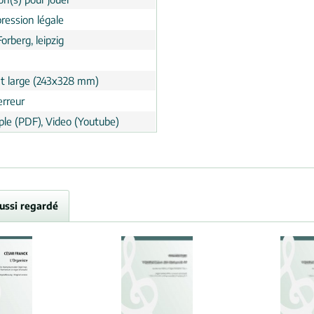
ression légale
Forberg, leipzig
t large (243x328 mm)
erreur
le (PDF), Video (Youtube)
aussi regardé