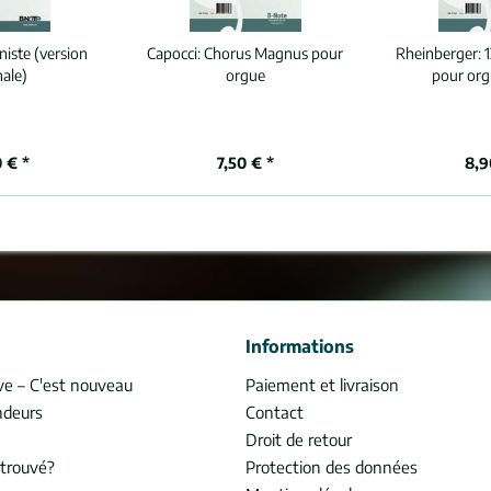
niste (version
Capocci:
Chorus Magnus pour
Rheinberger:
1
nale)
orgue
pour org
 € *
7,50 € *
8,9
Informations
ve – C'est nouveau
Paiement et livraison
ndeurs
Contact
Droit de retour
trouvé?
Protection des données