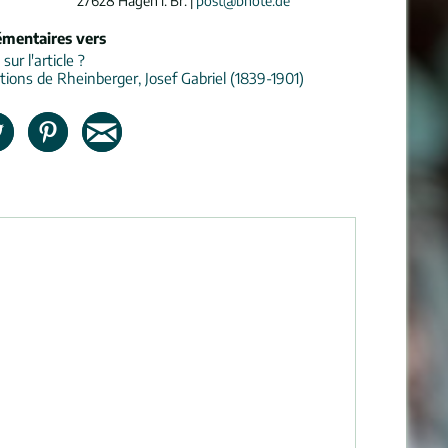
27628 Hagen i. Br. |
post@bnote.de
émentaires vers
ur l'article ?
tions de Rheinberger, Josef Gabriel (1839-1901)