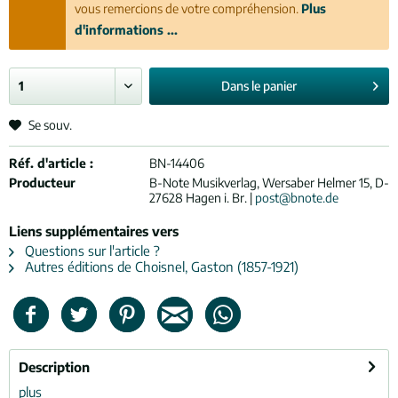
vous remercions de votre compréhension.
Plus
d'informations ...
Dans le
panier
Se souv.
Réf. d'article :
BN-14406
Producteur
B-Note Musikverlag, Wersaber Helmer 15, D-
27628 Hagen i. Br. |
post@bnote.de
Liens supplémentaires vers
Questions sur l'article ?
Autres éditions de Choisnel, Gaston (1857-1921)
Description
plus