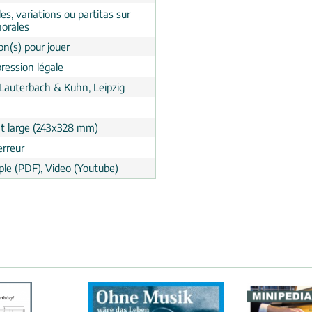
es, variations ou partitas sur
horales
on(s) pour jouer
ression légale
 Lauterbach & Kuhn, Leipzig
t large (243x328 mm)
erreur
le (PDF), Video (Youtube)