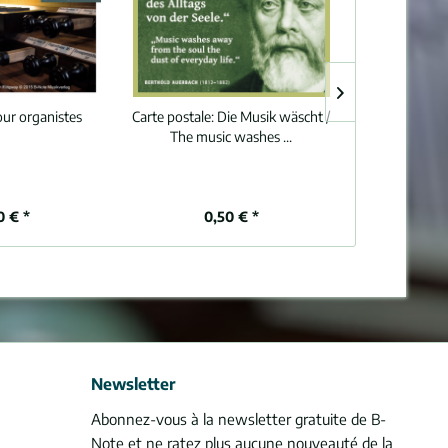
our organistes
Carte postale:
Die Musik wäscht /
Carte postale:
The music washes ...
0 € *
0,50 € *
0,
Newsletter
Abonnez-vous à la newsletter gratuite de B-
Note et ne ratez plus aucune nouveauté de la