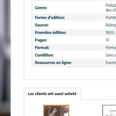
Prélud
Genre:
des c
Forme d'edition:
Partit
Source:
Réimp
Première édition:
1903,
Pages:
31
Format:
Forma
Condition:
Sans 
Ressources en ligne:
Exemp
Les clients ont aussi acheté