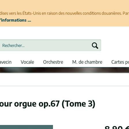
ises vers les États-Unis en raison des nouvelles conditions douanières. P
'informations ...
avecin
Vocale
Orchestre
M. de chambre
Cartes p
pour orgue op.67 (Tome 3)
8,90 €