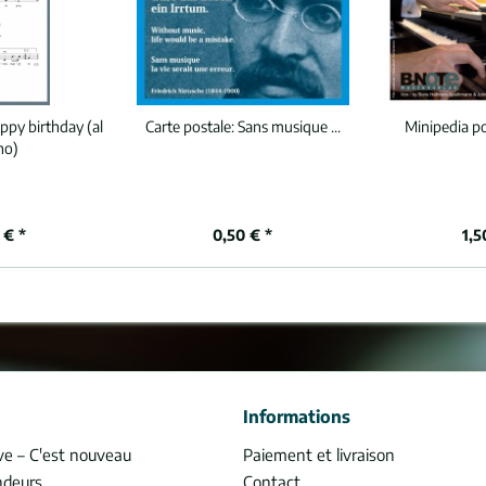
ppy birthday (al
Carte postale:
Sans musique ...
Minipedia p
no)
 € *
0,50 € *
1,5
Informations
ve – C'est nouveau
Paiement et livraison
ndeurs
Contact