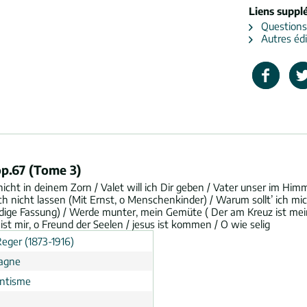
Liens suppl
Questions s
Autres édi
op.67 (Tome 3)
 nicht in deinem Zorn / Valet will ich Dir geben / Vater unser im H
ich nicht lassen (Mit Ernst, o Menschenkinder) / Warum sollt’ ich m
udige Fassung) / Werde munter, mein Gemüte ( Der am Kreuz ist mei
t mir, o Freund der Seelen / jesus ist kommen / O wie selig
eger (1873-1916)
agne
ntisme