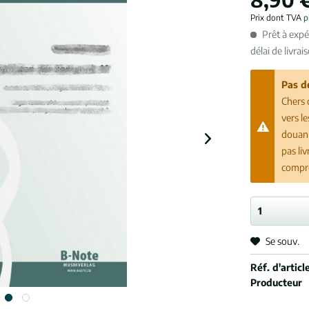
Prix dont TVA
p
Prêt à exp
délai de livrai
Pas d
Chers 
vers l
douani
pas li
compr
Se souv.
Réf. d'article
Producteur