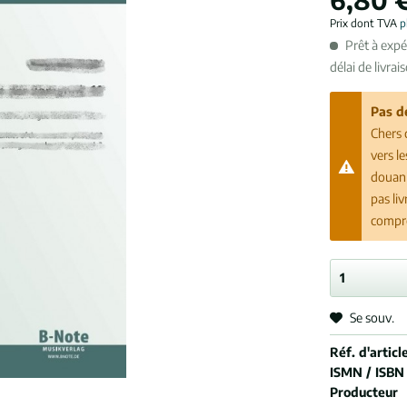
Prix dont TVA
p
Prêt à exp
délai de livrai
Pas d
Chers 
vers l
douani
pas li
compr
Se souv.
Réf. d'article
ISMN / ISBN
Producteur