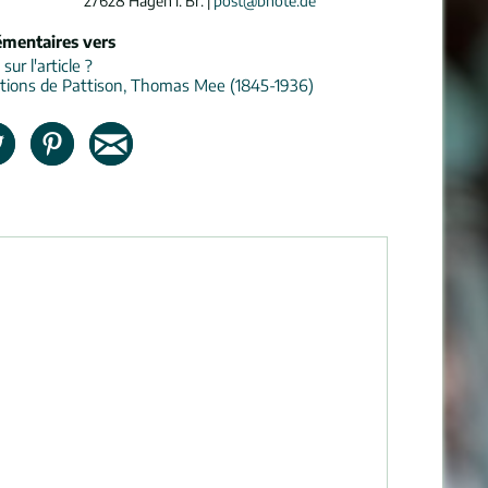
27628 Hagen i. Br. |
post@bnote.de
émentaires vers
ur l'article ?
tions de Pattison, Thomas Mee (1845-1936)