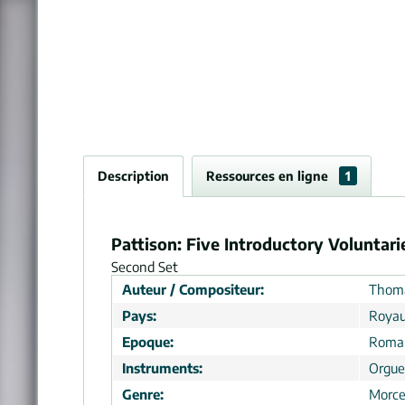
Description
Ressources en ligne
1
Pattison: Five Introductory Voluntari
Second Set
Auteur / Compositeur:
Thoma
Pays:
Roya
Epoque:
Roma
Instruments:
Orgue
Genre:
Morc