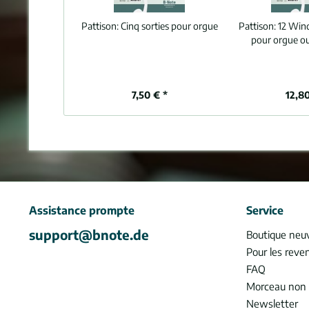
Pattison:
Cinq sorties pour orgue
Pattison:
12 Wind
pour orgue o
7,50 € *
12,80
Assistance prompte
Service
support@bnote.de
Boutique neu
Pour les reve
FAQ
Morceau non 
Newsletter