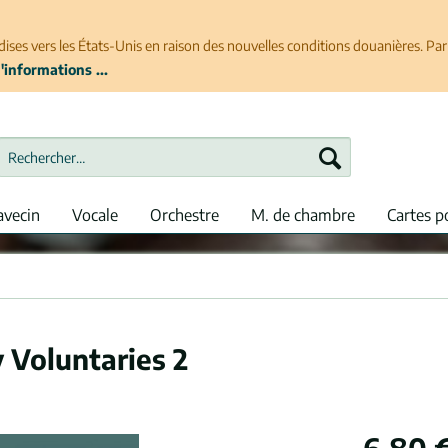
ises vers les États-Unis en raison des nouvelles conditions douanières. P
'informations ...
avecin
Vocale
Orchestre
M. de chambre
Cartes p
y Voluntaries 2
6,80 €