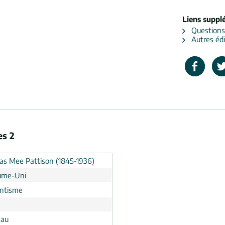
Liens suppl
Questions s
Autres édi
es 2
s Mee Pattison (1845-1936)
ume-Uni
ntisme
eau