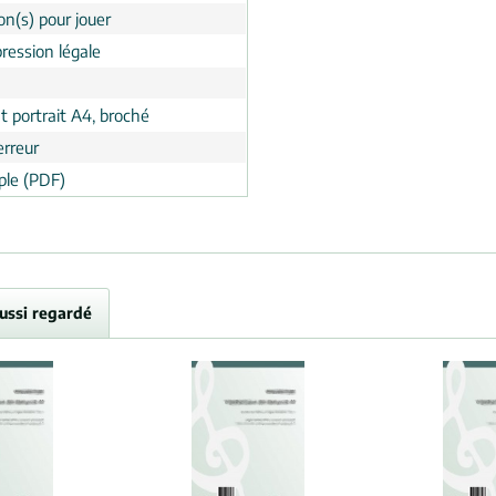
on(s) pour jouer
ression légale
t portrait A4, broché
erreur
le (PDF)
aussi regardé