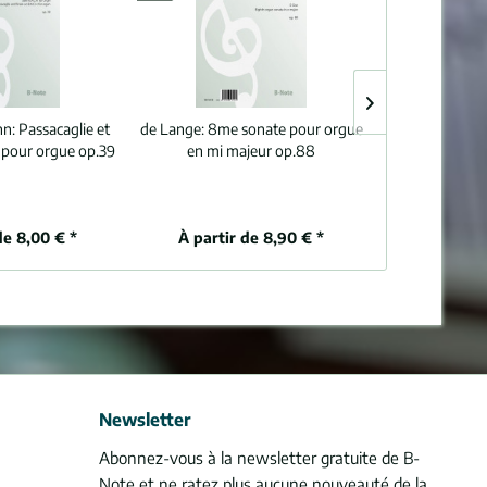
nn:
Passacaglie et
de Lange:
8me sonate pour orgue
Reimann:
Toc
 pour orgue op.39
en mi majeur op.88
pour o
de 8,00 € *
À partir de 8,90 € *
À partir
Newsletter
Abonnez-vous à la newsletter gratuite de B-
Note et ne ratez plus aucune nouveauté de la