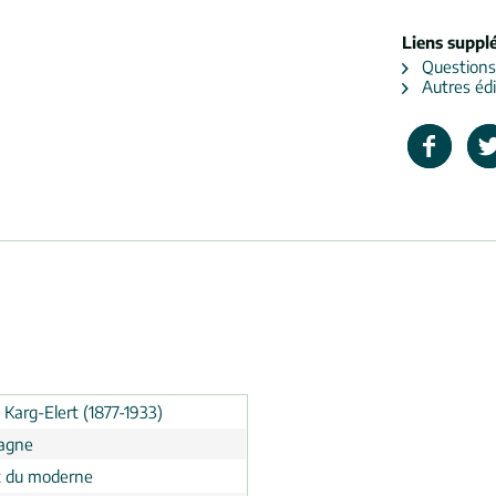
Liens suppl
Questions s
Autres édit
d Karg-Elert (1877-1933)
agne
 du moderne