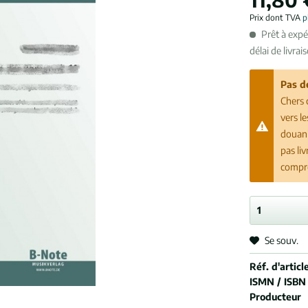
Prix dont TVA
p
Prêt à exp
délai de livrai
Pas d
Chers 
vers l
douani
pas li
compr
Se souv.
Réf. d'article
ISMN / ISBN
Producteur