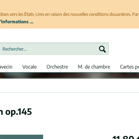
ises vers les États-Unis en raison des nouvelles conditions douanières. P
'informations ...
avecin
Vocale
Orchestre
M. de chambre
Cartes p
n op.145
11,80 