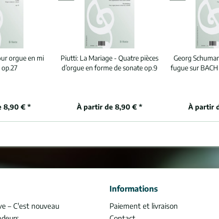
ur orgue en mi
Piutti:
La Mariage - Quatre pièces
Georg Schuma
 op.27
d’orgue en forme de sonate op.9
fugue sur BACH
e 8,90 € *
À partir de 8,90 € *
À partir 
Informations
ve – C'est nouveau
Paiement et livraison
ndeurs
Contact