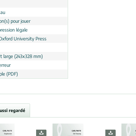
eau
on(s) pour jouer
ression légale
Oxford University Press
t large (243x328 mm)
erreur
le (PDF)
aussi regardé