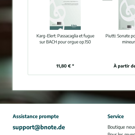
Karg-Elert:
Passacaglia et fugue
Piutti:
Sonate po
sur BACH pour orgue op.150
mineur
11,80 € *
À partir d
Assistance prompte
Service
support@bnote.de
Boutique neu
Pour les reve