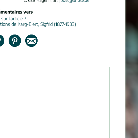
27628 Hagen i. Br. |
post@bnote.de
émentaires vers
ur l'article ?
ions de Karg-Elert, Sigfrid (1877-1933)