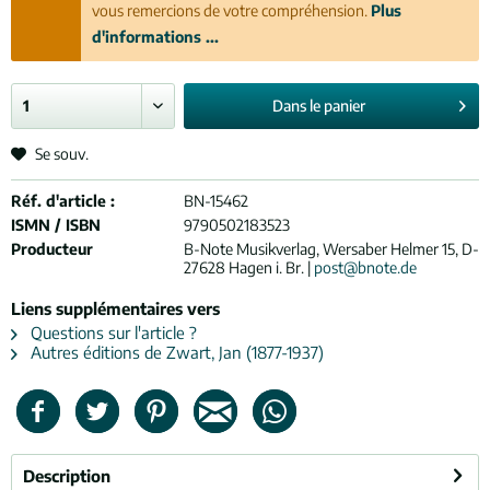
vous remercions de votre compréhension.
Plus
d'informations ...
Dans le
panier
Se souv.
Réf. d'article :
BN-15462
ISMN / ISBN
9790502183523
Producteur
B-Note Musikverlag, Wersaber Helmer 15, D-
27628 Hagen i. Br. |
post@bnote.de
Liens supplémentaires vers
Questions sur l'article ?
Autres éditions de Zwart, Jan (1877-1937)
Description