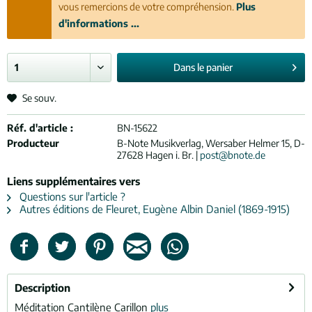
vous remercions de votre compréhension.
Plus
d'informations ...
Dans le
panier
Se souv.
Réf. d'article :
BN-15622
Producteur
B-Note Musikverlag, Wersaber Helmer 15, D-
27628 Hagen i. Br. |
post@bnote.de
Liens supplémentaires vers
Questions sur l'article ?
Autres éditions de Fleuret, Eugène Albin Daniel (1869-1915)
Description
Méditation Cantilène Carillon
plus