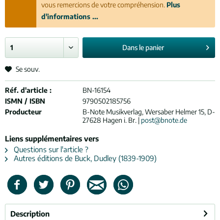
vous remercions de votre compréhension.
Plus
d'informations ...
Dans le
panier
Se souv.
Réf. d'article :
BN-16154
ISMN / ISBN
9790502185756
Producteur
B-Note Musikverlag, Wersaber Helmer 15, D-
27628 Hagen i. Br. |
post@bnote.de
Liens supplémentaires vers
Questions sur l'article ?
Autres éditions de Buck, Dudley (1839-1909)
Description