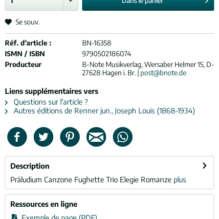
Dans le
panier
Se souv.
Réf. d'article :
BN-16358
ISMN / ISBN
9790502186074
Producteur
B-Note Musikverlag, Wersaber Helmer 15, D-
27628 Hagen i. Br. |
post@bnote.de
Liens supplémentaires vers
Questions sur l'article ?
Autres éditions de Renner jun., Joseph Louis (1868-1934)
Description
Präludium Canzone Fughette Trio Elegie Romanze
plus
Ressources en ligne
Exemple de page (PDF)