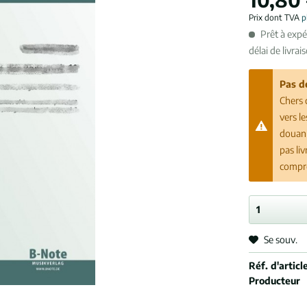
Prix dont TVA
p
Prêt à exp
délai de livrai
Pas d
Chers 
vers l
douani
pas li
compr
Se souv.
Réf. d'article
Producteur