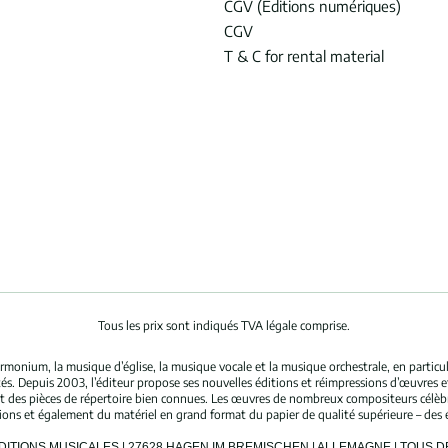
CGV (Éditions numériques)
CGV
T & C for rental material
Tous les prix sont indiqués TVA légale comprise.
rmonium, la musique d’église, la musique vocale et la musique orchestrale, en partic
és. Depuis 2003, l’éditeur propose ses nouvelles éditions et réimpressions d’œuvres 
nt des pièces de répertoire bien connues. Les œuvres de nombreux compositeurs célè
tions et également du matériel en grand format du papier de qualité supérieure – des 
ÉDITIONS MUSICALES | 27628 HAGEN IM BREMISCHEN | ALLEMAGNE | TOUS 