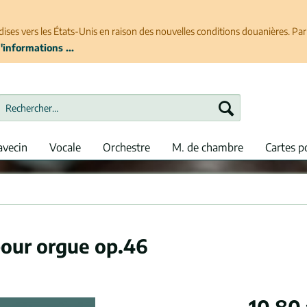
ises vers les États-Unis en raison des nouvelles conditions douanières. P
'informations ...
avecin
Vocale
Orchestre
M. de chambre
Cartes p
our orgue op.46
10,80 