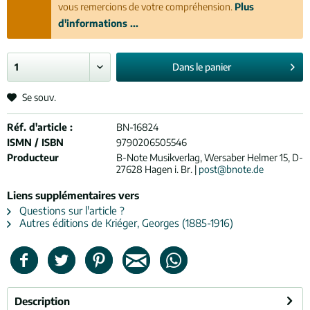
vous remercions de votre compréhension.
Plus
d'informations ...
Dans le
panier
Se souv.
Réf. d'article :
BN-16824
ISMN / ISBN
9790206505546
Producteur
B-Note Musikverlag, Wersaber Helmer 15, D-
27628 Hagen i. Br. |
post@bnote.de
Liens supplémentaires vers
Questions sur l'article ?
Autres éditions de Kriéger, Georges (1885-1916)
Description