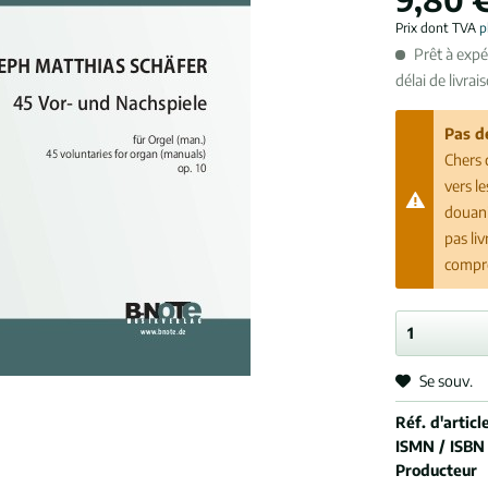
Prix dont TVA
p
Prêt à exp
délai de livrai
Pas d
Chers 
vers l
douani
pas li
compr
Se souv.
Réf. d'article
ISMN / ISBN
Producteur