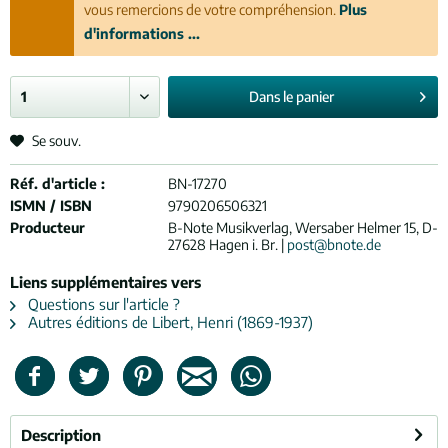
vous remercions de votre compréhension.
Plus
d'informations ...
Dans le
panier
Se souv.
Réf. d'article :
BN-17270
ISMN / ISBN
9790206506321
Producteur
B-Note Musikverlag, Wersaber Helmer 15, D-
27628 Hagen i. Br. |
post@bnote.de
Liens supplémentaires vers
Questions sur l'article ?
Autres éditions de Libert, Henri (1869-1937)
Description