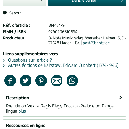
Dans le
panier
Se souv.
Réf. d'article :
BN-17479
ISMN / ISBN
9790206510694
Producteur
B-Note Musikverlag, Wersaber Helmer 15, D-
27628 Hagen i. Br. |
post@bnote.de
Liens supplémentaires vers
Questions sur l'article ?
Autres éditions de Bairstow, Edward Cuthbert (1874-1946)
Description
Prelude on Vexilla Regis Elegy Toccata-Prelude on Pange
lingua
plus
Ressources en ligne