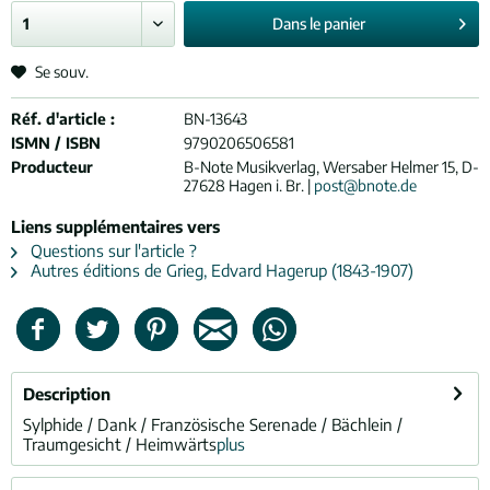
Dans le
panier
Se souv.
Réf. d'article :
BN-13643
ISMN / ISBN
9790206506581
Producteur
B-Note Musikverlag, Wersaber Helmer 15, D-
27628 Hagen i. Br. |
post@bnote.de
Liens supplémentaires vers
Questions sur l'article ?
Autres éditions de Grieg, Edvard Hagerup (1843-1907)
Description
Sylphide / Dank / Französische Serenade / Bächlein /
Traumgesicht / Heimwärts
plus