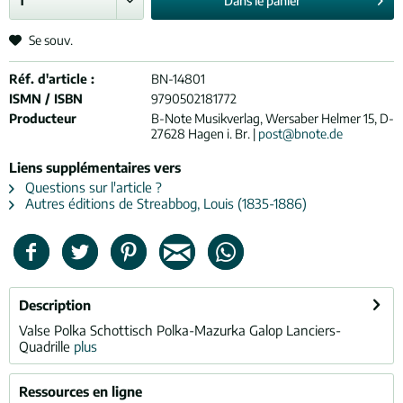
Dans le
panier
Se souv.
Réf. d'article :
BN-14801
ISMN / ISBN
9790502181772
Producteur
B-Note Musikverlag, Wersaber Helmer 15, D-
27628 Hagen i. Br. |
post@bnote.de
Liens supplémentaires vers
Questions sur l'article ?
Autres éditions de Streabbog, Louis (1835-1886)
Description
Valse Polka Schottisch Polka-Mazurka Galop Lanciers-
Quadrille
plus
Ressources en ligne