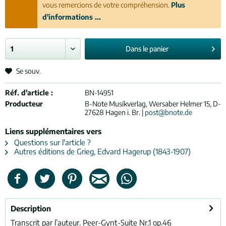
vous remercions de votre compréhension.
Plus
d'informations ...
Dans le
panier
Se souv.
Réf. d'article :
BN-14951
Producteur
B-Note Musikverlag, Wersaber Helmer 15, D-
27628 Hagen i. Br. |
post@bnote.de
Liens supplémentaires vers
Questions sur l'article ?
Autres éditions de Grieg, Edvard Hagerup (1843-1907)
Description
Transcrit par l’auteur. Peer-Gynt-Suite Nr.1 op.46