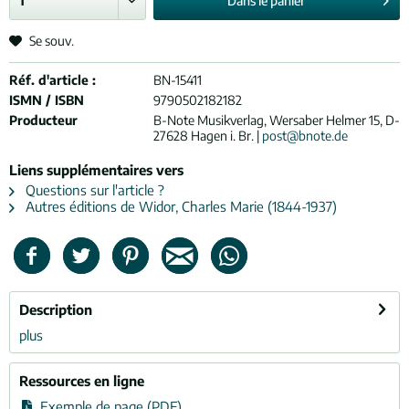
Dans le
panier
Se souv.
Réf. d'article :
BN-15411
ISMN / ISBN
9790502182182
Producteur
B-Note Musikverlag, Wersaber Helmer 15, D-
27628 Hagen i. Br. |
post@bnote.de
Liens supplémentaires vers
Questions sur l'article ?
Autres éditions de Widor, Charles Marie (1844-1937)
Description
plus
Ressources en ligne
Exemple de page (PDF)