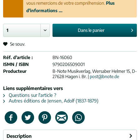
vous remercions de votre compréhension.
Plus
d'informations ...
Dans le
panier
Se souv.
Réf. d'article :
BN-16060
ISMN / ISBN
9790206509001
Producteur
B-Note Musikverlag, Wersaber Helmer 15, D-
27628 Hagen i. Br. |
post@bnote.de
Liens supplémentaires vers
Questions sur l'article ?
Autres éditions de Jensen, Adolf (1837-1879)
Description