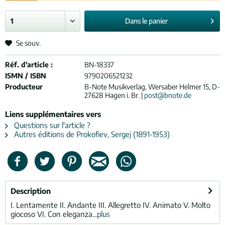
Dans le
panier
Se souv.
Réf. d'article :
BN-18337
ISMN / ISBN
9790206521232
Producteur
B-Note Musikverlag, Wersaber Helmer 15, D-
27628 Hagen i. Br. |
post@bnote.de
Liens supplémentaires vers
Questions sur l'article ?
Autres éditions de Prokofiev, Sergej (1891-1953)
Description
I. Lentamente II. Andante III. Allegretto IV. Animato V. Molto
giocoso VI. Con eleganza...
plus