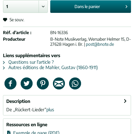
Dans le
panier
Se souv.
Réf. d'article :
BN-16336
Producteur
B-Note Musikverlag, Wersaber Helmer 15, D-
27628 Hagen i. Br. |
post@bnote.de
Liens supplémentaires vers
Questions sur l'article ?
Autres éditions de Mahler, Gustav (1860-1911)
Description
De „Rückert-Lieder“
plus
Ressources en ligne
Exemple de page (PDF)