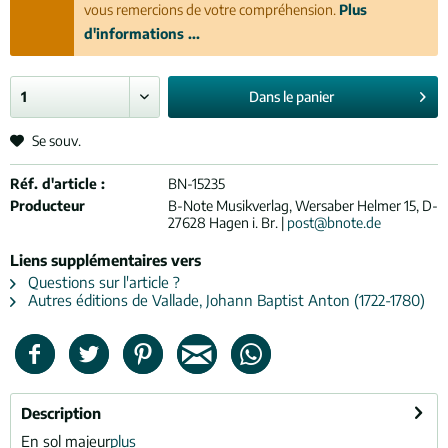
vous remercions de votre compréhension.
Plus
d'informations ...
Dans le
panier
Se souv.
Réf. d'article :
BN-15235
Producteur
B-Note Musikverlag, Wersaber Helmer 15, D-
27628 Hagen i. Br. |
post@bnote.de
Liens supplémentaires vers
Questions sur l'article ?
Autres éditions de Vallade, Johann Baptist Anton (1722-1780)
Description
En sol majeur
plus