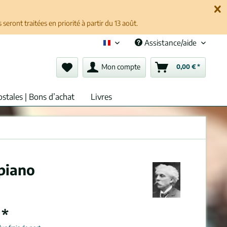
ront traitées en priorité à partir du 13 août.
Assistance/aide
Français (fr)
Mon compte
0,00 € *
ostales | Bons d’achat
Livres
 piano
 *