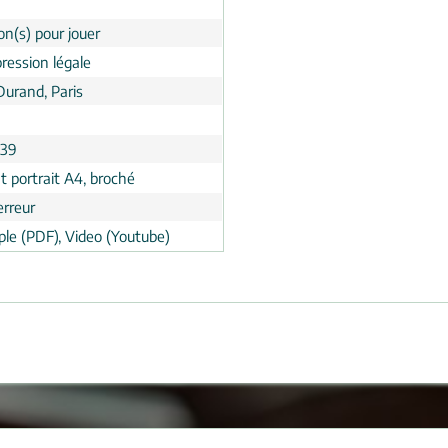
on(s) pour jouer
ression légale
Durand, Paris
:39
t portrait A4, broché
erreur
le (PDF), Video (Youtube)