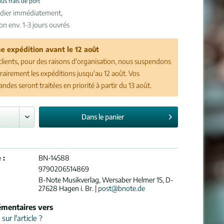
lus frais de port
édier immédiatement,
son env. 1-3 jours ouvrés
e expédition avant le 12 août
clients, pour des raisons d'organisation, nous suspendons
airement les expéditions jusqu'au 12 août. Vos
des seront traitées en priorité à partir du 13 août.
Dans le
panier
 :
BN-14588
9790206514869
B-Note Musikverlag, Wersaber Helmer 15, D-
27628 Hagen i. Br. |
post@bnote.de
émentaires vers
ur l'article ?