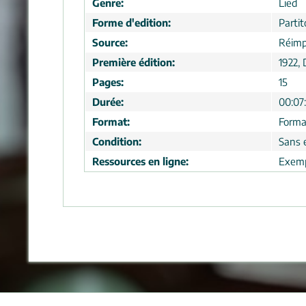
Genre:
Lied
Forme d'edition:
Partit
Source:
Réimp
Première édition:
1922, 
Pages:
15
Durée:
00:07
Format:
Forma
Condition:
Sans 
Ressources en ligne:
Exemp