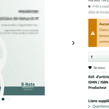
Prix dont TVA
p
Prêt à exp
délai de livrai
Aucun
Chers 
tempor
comman
Se souv.
Réf. d'article
ISMN / ISBN
Producteur
Liens suppl
Questions s