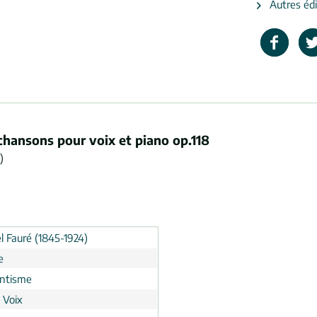
Autres édi
chansons pour voix et piano op.118
)
l Fauré (1845-1924)
e
ntisme
 Voix