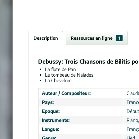
Description
Ressources en ligne
1
Debussy: Trois Chansons de Bilitis po
La flute de Pan
Le tombeau de Naiades
La Chevelure
Auteur / Compositeur:
Claud
Pays:
Franc
Epoque:
Début
Instruments:
Piano,
Langue:
Franç
Genre:
Lied