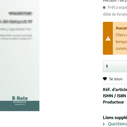
Prix dont TVA
p
Prêt à exp
délai de livrai
Aucun
Chers 
tempor
comman
Se souv.
Réf. d'article
ISMN / ISBN
Producteur
Liens suppl
Questions s