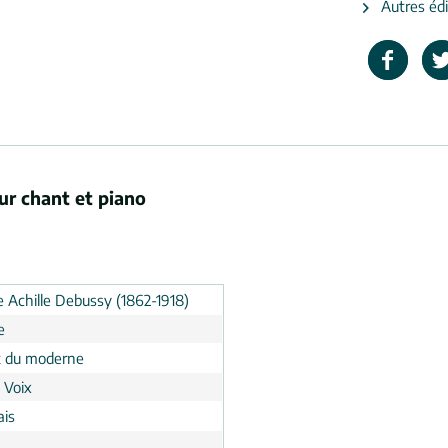
Autres édi
ur chant et piano
e Achille Debussy (1862-1918)
e
 du moderne
 Voix
ais