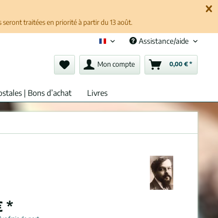
ront traitées en priorité à partir du 13 août.
Assistance/aide
Français (fr)
Mon compte
0,00 € *
ostales | Bons d’achat
Livres
 *