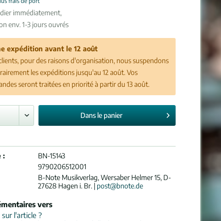
lus frais de port
édier immédiatement,
son env. 1-3 jours ouvrés
e expédition avant le 12 août
clients, pour des raisons d'organisation, nous suspendons
airement les expéditions jusqu'au 12 août. Vos
des seront traitées en priorité à partir du 13 août.
Dans le
panier
 :
BN-15143
9790206512001
B-Note Musikverlag, Wersaber Helmer 15, D-
27628 Hagen i. Br. |
post@bnote.de
émentaires vers
ur l'article ?