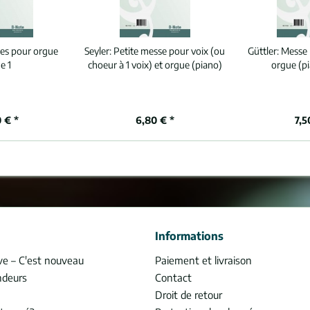
ces pour orgue
Seyler:
Petite messe pour voix (ou
Güttler:
Messe 
e 1
choeur à 1 voix) et orgue (piano)
orgue (p
 € *
6,80 € *
7,5
Informations
ve – C'est nouveau
Paiement et livraison
ndeurs
Contact
Droit de retour