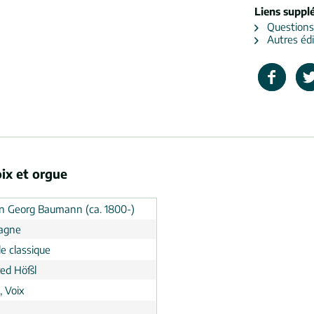
Liens suppl
Questions s
Autres édi
ix et orgue
n Georg Baumann (ca. 1800-)
agne
e classique
ed Hößl
, Voix