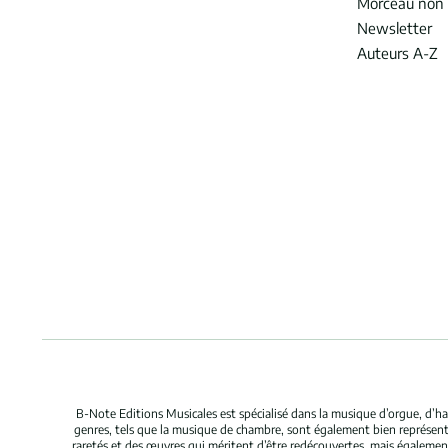
Morceau non 
Newsletter
Auteurs A-Z
B-Note Editions Musicales est spécialisé dans la musique d’orgue, d’ha
genres, tels que la musique de chambre, sont également bien représent
raretés et des œuvres qui méritent d’être redécouvertes, mais égaleme