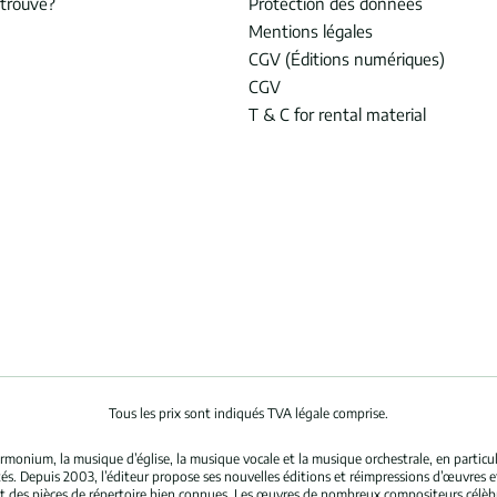
trouvé?
Protection des données
Mentions légales
CGV (Éditions numériques)
CGV
T & C for rental material
Tous les prix sont indiqués TVA légale comprise.
rmonium, la musique d’église, la musique vocale et la musique orchestrale, en partic
és. Depuis 2003, l’éditeur propose ses nouvelles éditions et réimpressions d’œuvres 
nt des pièces de répertoire bien connues. Les œuvres de nombreux compositeurs célè