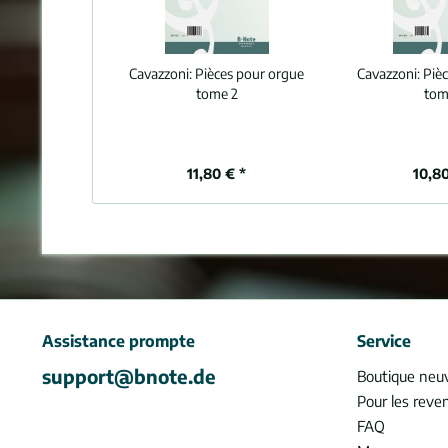
Cavazzoni:
Pièces pour orgue
Cavazzoni:
Piè
tome 2
tom
11,80 € *
10,80
Assistance prompte
Service
support@bnote.de
Boutique neu
Pour les reve
FAQ