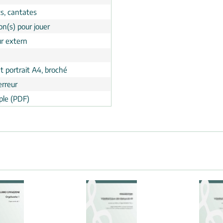
s, cantates
on(s) pour jouer
ur extern
t portrait A4, broché
erreur
le (PDF)