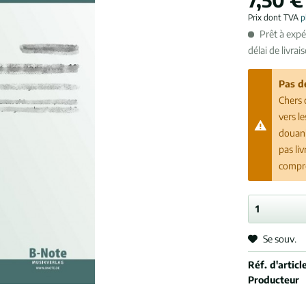
Prix dont TVA
p
Prêt à exp
délai de livrai
Pas d
Chers 
vers l
douani
pas li
compr
Se souv.
Réf. d'article
Producteur