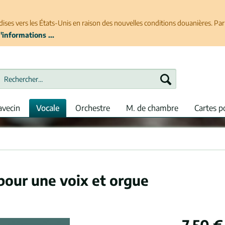
ises vers les États-Unis en raison des nouvelles conditions douanières. P
'informations ...
avecin
Vocale
Orchestre
M. de chambre
Cartes p
our une voix et orgue
7,50 €