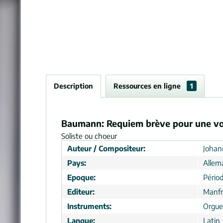
Description
Ressources en ligne
1
Baumann: Requiem brève pour une vo
Soliste ou choeur
Auteur / Compositeur:
Johan
Pays:
Allem
Epoque:
Périod
Editeur:
Manfr
Instruments:
Orgue
Langue:
Latin