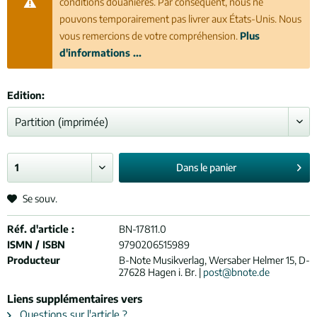
conditions douanières. Par conséquent, nous ne
pouvons temporairement pas livrer aux États-Unis. Nous
vous remercions de votre compréhension.
Plus
d'informations ...
Edition:
Dans le
panier
Se souv.
Réf. d'article :
BN-17811.0
ISMN / ISBN
9790206515989
Producteur
B-Note Musikverlag, Wersaber Helmer 15, D-
27628 Hagen i. Br. |
post@bnote.de
Liens supplémentaires vers
Questions sur l'article ?