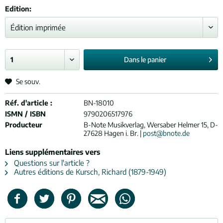
Edition:
Dans le
panier
Se souv.
Réf. d'article :
BN-18010
ISMN / ISBN
9790206517976
Producteur
B-Note Musikverlag, Wersaber Helmer 15, D-
27628 Hagen i. Br. |
post@bnote.de
Liens supplémentaires vers
Questions sur l'article ?
Autres éditions de Kursch, Richard (1879-1949)