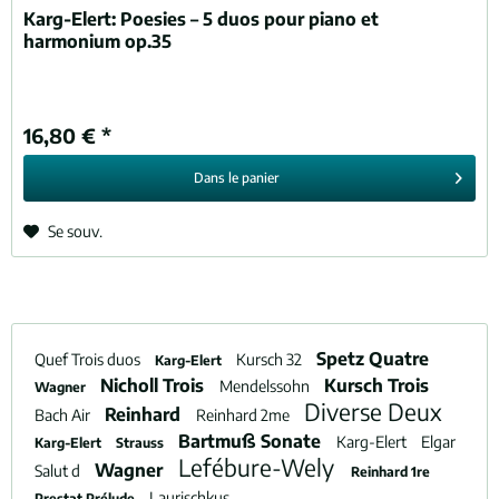
Karg-Elert:
Poesies – 5 duos pour piano et
harmonium op.35
16,80 € *
Dans le
panier
Se souv.
Spetz Quatre
Quef Trois duos
Kursch 32
Karg-Elert
Nicholl Trois
Kursch Trois
Mendelssohn
Wagner
Diverse Deux
Reinhard
Bach Air
Reinhard 2me
Bartmuß Sonate
Karg-Elert
Elgar
Karg-Elert
Strauss
Lefébure-Wely
Wagner
Salut d
Reinhard 1re
Laurischkus
Prestat Prélude