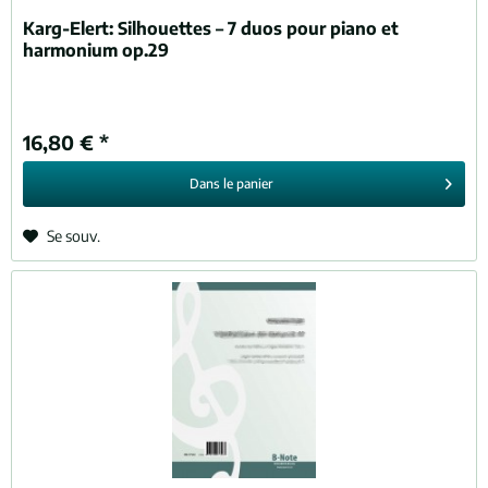
Karg-Elert:
Silhouettes – 7 duos pour piano et
harmonium op.29
16,80 € *
Dans le
panier
Se souv.