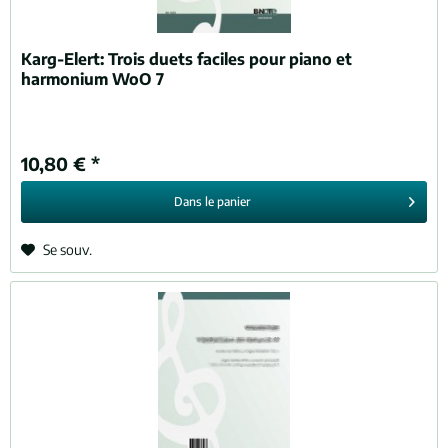
Karg-Elert:
Trois duets faciles pour piano et
harmonium WoO 7
10,80 € *
Dans le
panier
Se souv.