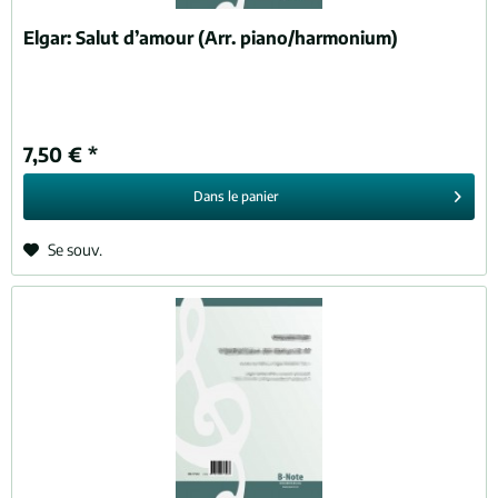
Elgar:
Salut d’amour (Arr. piano/harmonium)
7,50 € *
Dans le
panier
Se souv.