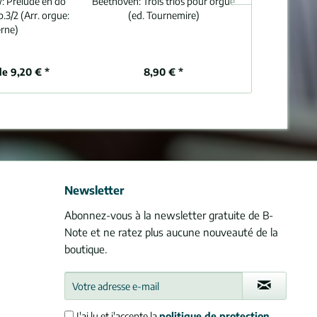
w:
Prélude en do
Beethoven:
Trois trios pour orgue
Frescobaldi:
F
.3/2 (Arr. orgue:
(ed. Tournemire)
orgu
erne)
de 9,20 € *
8,90 € *
9,
Newsletter
Abonnez-vous à la newsletter gratuite de B-
Note et ne ratez plus aucune nouveauté de la
boutique.
J'ai lu et j'accepte la
politique de protection