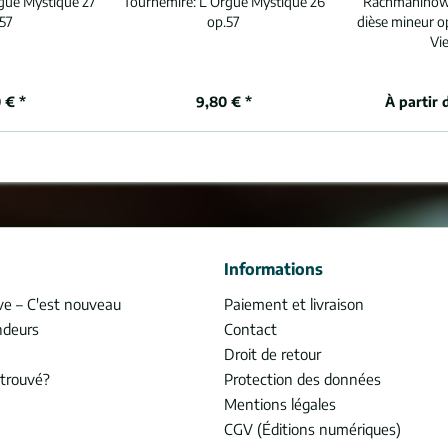
gue Mystique 27
Tournemire:
L Orgue Mystique 26
Rachmanino
57
op.57
dièse mineur op
Vi
 € *
9,80 € *
À partir 
Informations
ve – C'est nouveau
Paiement et livraison
ndeurs
Contact
Droit de retour
trouvé?
Protection des données
Mentions légales
CGV (Éditions numériques)