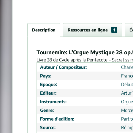
Description
Ressources en ligne
1
É
Tournemire: L’Orgue Mystique 28 op.
Livre 28 de Cycle après la Pentecote – Sacratissim
Auteur / Compositeur:
Charl
Pays:
Franc
Epoque:
Début
Editeur:
Artur
Instruments:
Orgue
Genre:
Morc
Forme d'edition:
Partit
Source:
Réimp