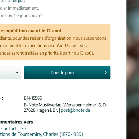
lus frais de port
édier immédiatement,
son env. 1-3 jours ouvrés
e expédition avant le 12 août
clients, pour des raisons d'organisation, nous suspendons
airement les expéditions jusqu'au 12 août. Vos
des seront traitées en priorité à partir du 13 août.
Dans le
panier
 :
BN-15565
B-Note Musikverlag, Wersaber Helmer 15, D-
27628 Hagen i. Br. |
post@bnote.de
émentaires vers
ur l'article ?
tions de Tournemire, Charles (1870-1939)