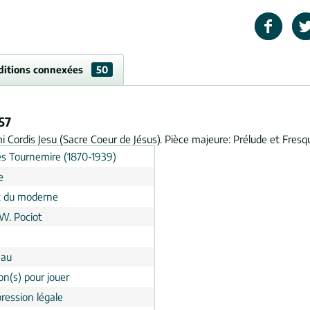
ditions connexées
50
57
i Cordis Jesu (Sacre Coeur de Jésus). Pièce majeure: Prélude et Fresq
es Tournemire (1870-1939)
e
 du moderne
 W. Pociot
eau
on(s) pour jouer
ression légale