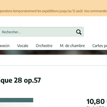
spendons temporairement les expéditions jusqu'au 12 août. Vos commandes se
avecin
Vocale
Orchestre
M. de chambre
Cartes p
ique 28 op.57
10,80 