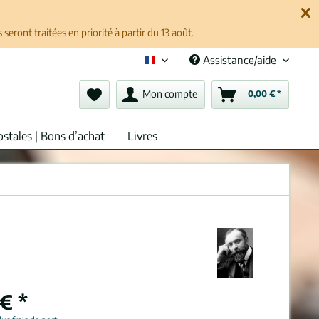
ront traitées en priorité à partir du 13 août.
Assistance/aide
Français (fr)
Mon compte
0,00 € *
ostales | Bons d’achat
Livres
€ *