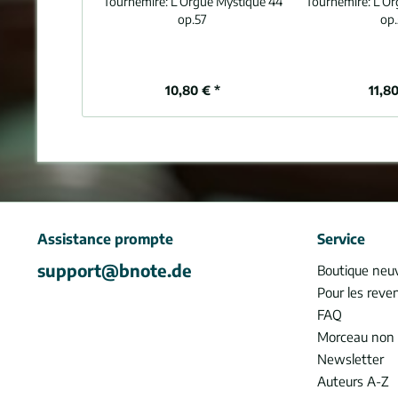
Tournemire:
L’Orgue Mystique 44
Tournemire:
L’Or
op.57
op.
10,80 € *
11,80
Assistance prompte
Service
support@bnote.de
Boutique neu
Pour les reve
FAQ
Morceau non 
Newsletter
Auteurs A-Z