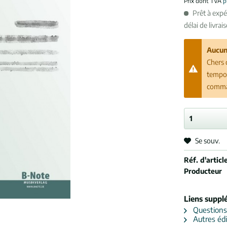
Prix dont TVA
p
Prêt à exp
délai de livrai
Aucun
Chers 
tempor
comman
Se souv.
Réf. d'article
Producteur
Liens suppl
Questions s
Autres édi