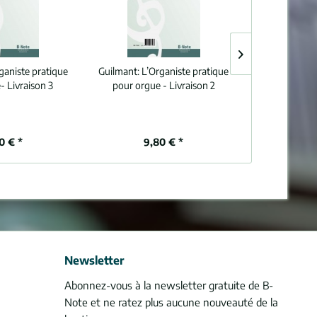
ganiste pratique
Guilmant:
L’Organiste pratique
Guilmant:
L’O
- Livraison 3
pour orgue - Livraison 2
pour orgue
0 € *
9,80 € *
9,
Newsletter
Abonnez-vous à la newsletter gratuite de B-
Note et ne ratez plus aucune nouveauté de la