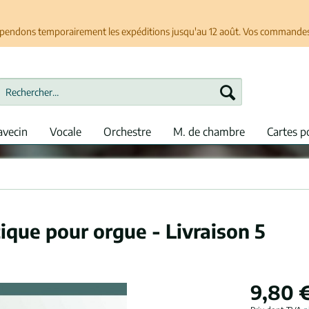
spendons temporairement les expéditions jusqu'au 12 août. Vos commandes se
avecin
Vocale
Orchestre
M. de chambre
Cartes p
ique pour orgue - Livraison 5
9,80 €