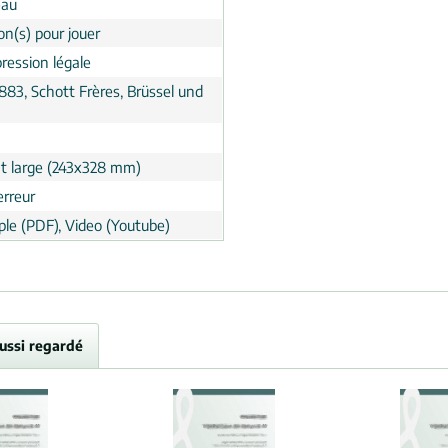
eau
on(s) pour jouer
ression légale
883, Schott Frères, Brüssel und
t large (243x328 mm)
erreur
le (PDF), Video (Youtube)
aussi regardé