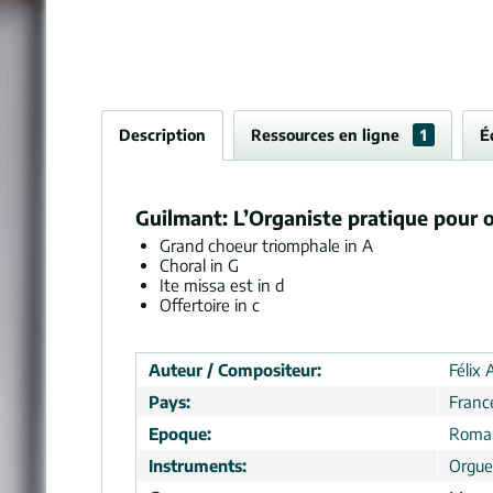
Description
Ressources en ligne
1
É
Guilmant: L’Organiste pratique pour o
Grand choeur triomphale in A
Choral in G
Ite missa est in d
Offertoire in c
Auteur / Compositeur:
Félix 
Pays:
Franc
Epoque:
Roma
Instruments:
Orgue