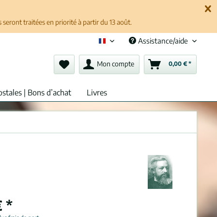
ront traitées en priorité à partir du 13 août.
Assistance/aide
Français (fr)
Mon compte
0,00 € *
ostales | Bons d’achat
Livres
 *