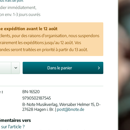
lus frais de port
édier immédiatement,
son env. 1-3 jours ouvrés
e expédition avant le 12 août
clients, pour des raisons d'organisation, nous suspendons
airement les expéditions jusqu'au 12 août. Vos
des seront traitées en priorité à partir du 13 août.
Dans le
panier
 :
BN-16520
9790502187545
B-Note Musikverlag, Wersaber Helmer 15, D-
27628 Hagen i. Br. |
post@bnote.de
émentaires vers
ur l'article ?