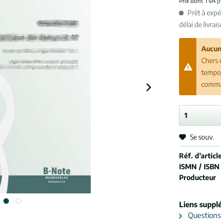
Prix dont TVA
p
Prêt à exp
délai de livrai
Aucun
Chers 
tempor
comman
Se souv.
Réf. d'article
ISMN / ISBN
Producteur
Liens suppl
Questions s