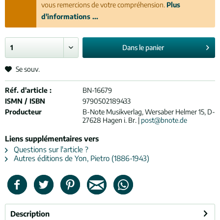
vous remercions de votre compréhension.
Plus
d'informations ...
Dans le
panier
Se souv.
Réf. d'article :
BN-16679
ISMN / ISBN
9790502189433
Producteur
B-Note Musikverlag, Wersaber Helmer 15, D-
27628 Hagen i. Br. |
post@bnote.de
Liens supplémentaires vers
Questions sur l'article ?
Autres éditions de Yon, Pietro (1886-1943)
Description