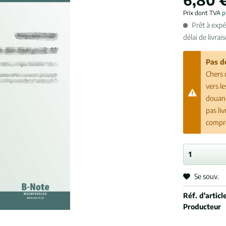
Prix dont TVA
p
Prêt à exp
délai de livrai
Pas d
Chers 
vers l
douani
pas li
compr
Se souv.
Réf. d'article
Producteur