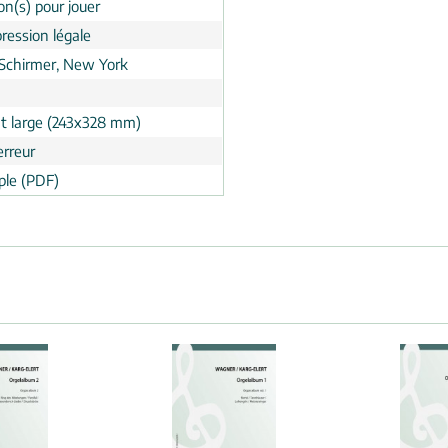
on(s) pour jouer
ression légale
 Schirmer, New York
t large (243x328 mm)
erreur
le (PDF)