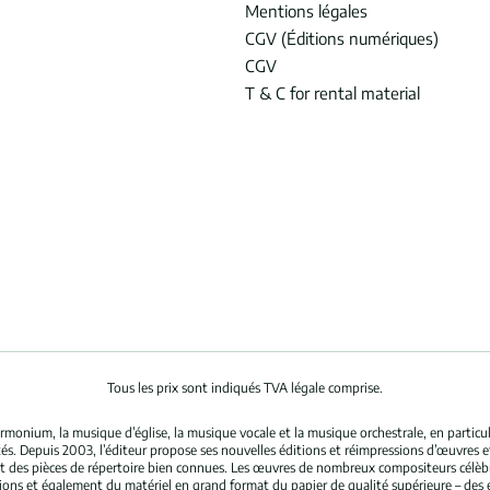
Mentions légales
CGV (Éditions numériques)
CGV
T & C for rental material
Tous les prix sont indiqués TVA légale comprise.
rmonium, la musique d’église, la musique vocale et la musique orchestrale, en partic
és. Depuis 2003, l’éditeur propose ses nouvelles éditions et réimpressions d’œuvres 
nt des pièces de répertoire bien connues. Les œuvres de nombreux compositeurs célè
tions et également du matériel en grand format du papier de qualité supérieure – des 