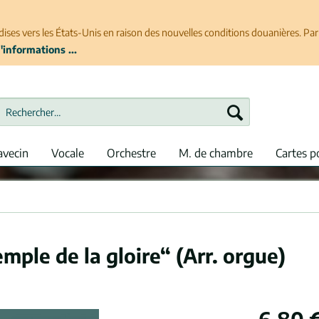
ises vers les États-Unis en raison des nouvelles conditions douanières. P
'informations ...
avecin
Vocale
Orchestre
M. de chambre
Cartes p
ple de la gloire“ (Arr. orgue)
6,80 €