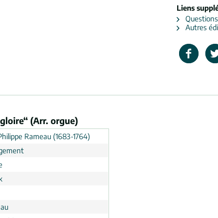
Liens suppl
Questions s
Autres édi
loire“ (Arr. orgue)
Philippe Rameau (1683-1764)
ngement
e
k
eau