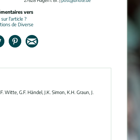
27628 Hagen i. Br. |
post@bnote.de
émentaires vers
ur l'article ?
tions de Diverse
F. Witte, G.F. Händel, J.K. Simon, K.H. Graun, J.