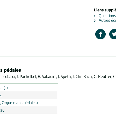
Liens suppl
Questions s
Autres édi
ns pédales
obaldi, J. Pachelbel, B. Sabadini, J. Speth, J. Chr. Bach, G. Reutter, C.
e (-)
k
, Orgue (sans pédales)
eau