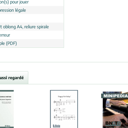
on(s) pour jouer
ression légale
 oblong A4, reliure spirale
erreur
le (PDF)
aussi regardé