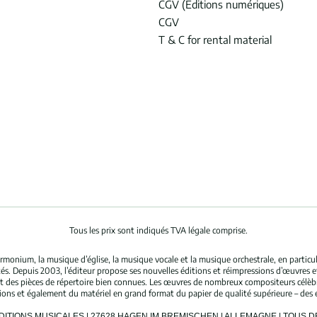
CGV (Éditions numériques)
CGV
T & C for rental material
Tous les prix sont indiqués TVA légale comprise.
rmonium, la musique d’église, la musique vocale et la musique orchestrale, en partic
és. Depuis 2003, l’éditeur propose ses nouvelles éditions et réimpressions d’œuvres 
nt des pièces de répertoire bien connues. Les œuvres de nombreux compositeurs célè
tions et également du matériel en grand format du papier de qualité supérieure – des 
ÉDITIONS MUSICALES | 27628 HAGEN IM BREMISCHEN | ALLEMAGNE | TOUS 