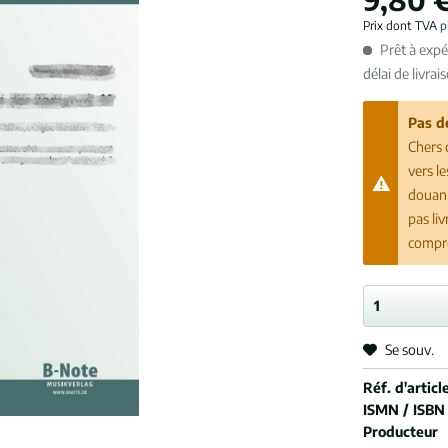
Prix dont TVA
p
Prêt à exp
délai de livrai
Pas d
Chers 
vers l
douani
pas li
compr
Se souv.
Réf. d'article
ISMN / ISBN
Producteur