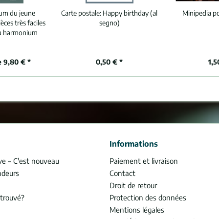
um du jeune
Carte postale:
Happy birthday (al
Minipedia p
èces très faciles
segno)
u harmonium
e 9,80 € *
0,50 € *
1,5
Informations
ve – C'est nouveau
Paiement et livraison
ndeurs
Contact
Droit de retour
trouvé?
Protection des données
Mentions légales