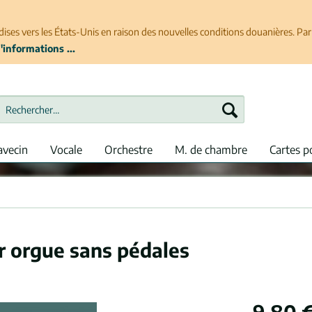
ises vers les États-Unis en raison des nouvelles conditions douanières. P
'informations ...
avecin
Vocale
Orchestre
M. de chambre
Cartes p
ur orgue sans pédales
9,80 €