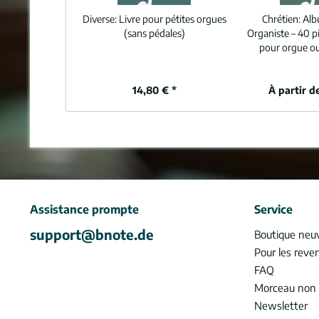
Diverse:
Livre pour pétites orgues
Chrétien:
Alb
(sans pédales)
Organiste – 40 pi
pour orgue o
14,80 € *
À partir d
Assistance prompte
Service
support@bnote.de
Boutique neu
Pour les reve
FAQ
Morceau non 
Newsletter