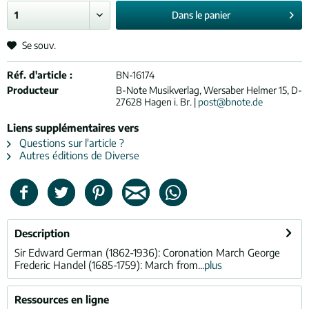
Dans le
panier
Se souv.
Réf. d'article :
BN-16174
Producteur
B-Note Musikverlag, Wersaber Helmer 15, D-
27628 Hagen i. Br. |
post@bnote.de
Liens supplémentaires vers
Questions sur l'article ?
Autres éditions de Diverse
Description
Sir Edward German (1862-1936): Coronation March George
Frederic Handel (1685-1759): March from...
plus
Ressources en ligne