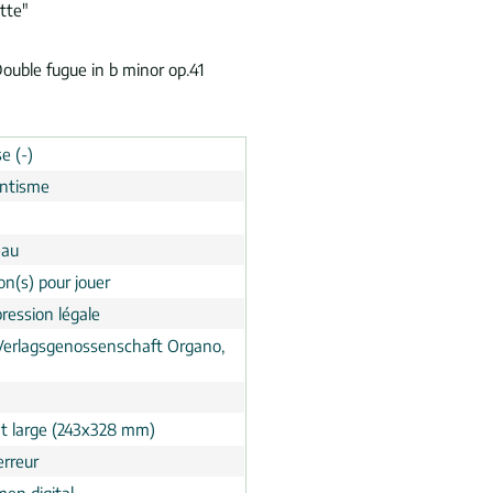
tte"
ouble fugue in b minor op.41
e (-)
ntisme
eau
on(s) pour jouer
ression légale
 Verlagsgenossenschaft Organo,
h
t large (243x328 mm)
erreur