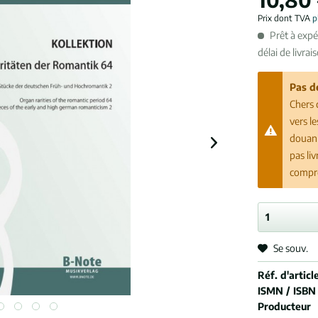
Prix dont TVA
p
Prêt à exp
délai de livrai
Pas d
Chers 
vers l
douani
pas li
compr
Se souv.
Réf. d'article
ISMN / ISBN
Producteur