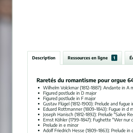
Description
Ressources en ligne
1
É
Raretés du romantisme pour orgue 6
Wilhelm Volckmar (1812–1887): Andante in A 
Figured postlude in D major
Figured postlude in F major
Gustav Flügel (1812–1900): Prelude and fugue 
Eduard Rottmanner (1809–1843): Fugue in d m
Joseph Hanisch (1812–1892): Prelude "Salve Re
Ernst Köhler (1799–1847): Fughette "Wer nur 
Prelude in e minor
Adolf Friedrich Hesse (1809–1863): Prelude in 