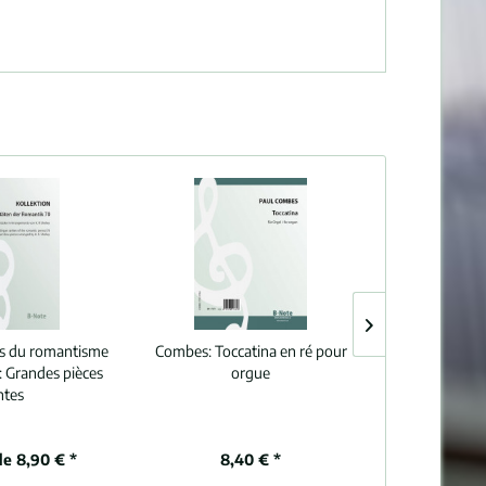
s du romantisme
Combes:
Toccatina en ré pour
Brahms:
Chan
: Grandes pièces
orgue
allemandes p
ntes
WoO 3
de 8,90 € *
8,40 € *
9,