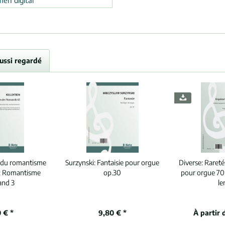
men digital
aussi regardé
 du romantisme
Surzynski:
Fantaisie pour orgue
Diverse:
Rareté
: Romantisme
op.30
pour orgue 70
and 3
le
 € *
9,80 € *
À partir 