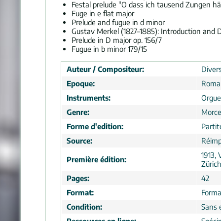
Festal prelude "O dass ich tausend Zungen hä
Fuge in e flat major
Prelude and fugue in d minor
Gustav Merkel (1827–1885): Introduction and D
Prelude in D major op. 156/7
Fugue in b minor 179/15
Auteur / Compositeur:
Divers
Epoque:
Roma
Instruments:
Orgue
Genre:
Morc
Forme d'edition:
Partit
Source:
Réimp
1913,
Première édition:
Züric
Pages:
42
Format:
Forma
Condition:
Sans 