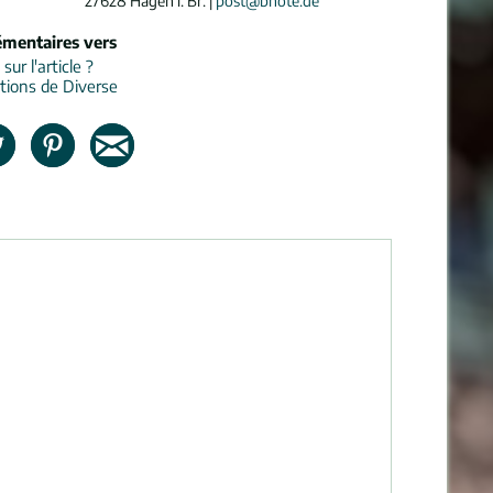
27628 Hagen i. Br. |
post@bnote.de
émentaires vers
ur l'article ?
tions de Diverse