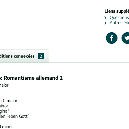
Liens suppl
Questions s
Autres édi
ditions connexées
2
4: Romantisme allemand 2
major
in C major
inor
gina"
den lieben Gott"
d minor