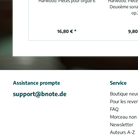
Harwood:
Pièces pour orgue 6
Harwood:
Pièce
Deuxième sona
op.
16,80 € *
9,80
Assistance prompte
Service
support@bnote.de
Boutique neu
Pour les reve
FAQ
Morceau non 
Newsletter
Auteurs A-Z