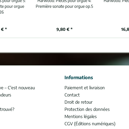
s pour orgue 5:
Harwood:
Pièces pour orgue 4:
Harwood:
Pie
te pour orgue
Première sonate pour orgue op.5
26
 € *
9,80 € *
16,
Informations
ve – C'est nouveau
Paiement et livraison
ndeurs
Contact
Droit de retour
trouvé?
Protection des données
Mentions légales
CGV (Éditions numériques)