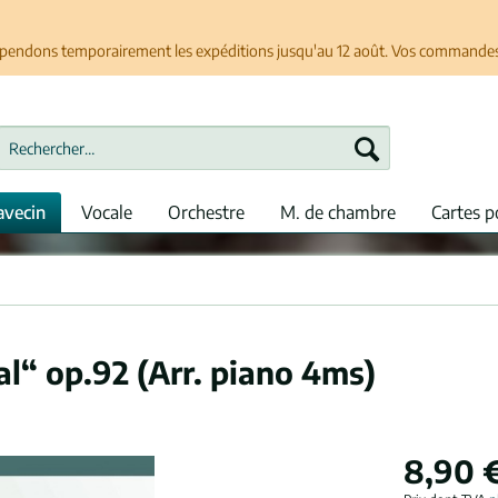
spendons temporairement les expéditions jusqu'au 12 août. Vos commandes se
avecin
Vocale
Orchestre
M. de chambre
Cartes p
l“ op.92 (Arr. piano 4ms)
8,90 €