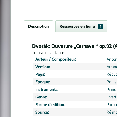
Description
Ressources en ligne
1
Dvorák: Ouverure „Carnaval“ op.92 (A
Transcrit par l’auteur
Auteur / Compositeur:
Anton
Version:
Arra
Pays:
Répub
Epoque:
Roma
Instruments:
Piano
Genre:
Overt
Forme d'edition:
Partit
Source:
Réimp