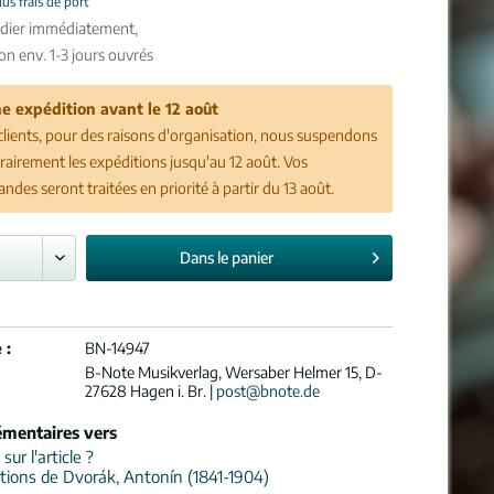
lus frais de port
édier immédiatement,
son env. 1-3 jours ouvrés
e expédition avant le 12 août
clients, pour des raisons d'organisation, nous suspendons
airement les expéditions jusqu'au 12 août. Vos
des seront traitées en priorité à partir du 13 août.
Dans le
panier
 :
BN-14947
B-Note Musikverlag, Wersaber Helmer 15, D-
27628 Hagen i. Br. |
post@bnote.de
émentaires vers
ur l'article ?
tions de Dvorák, Antonín (1841-1904)