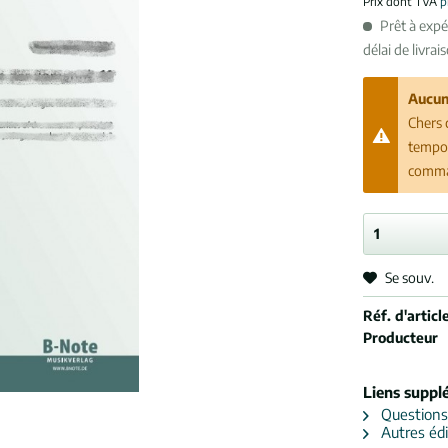
Prix dont TVA
p
Prêt à exp
délai de livrai
Aucun
Chers 
tempor
comman
Se souv.
Réf. d'article
Producteur
Liens suppl
Questions s
Autres édi