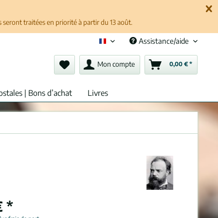
ront traitées en priorité à partir du 13 août.
Assistance/aide
Français (fr)
Mon compte
0,00 € *
ostales | Bons d’achat
Livres
 *