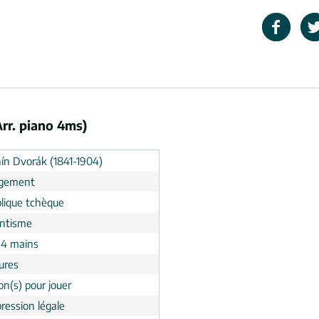
rr. piano 4ms)
ín Dvorák (1841-1904)
ngement
lique tchèque
ntisme
 4 mains
ures
on(s) pour jouer
ression légale