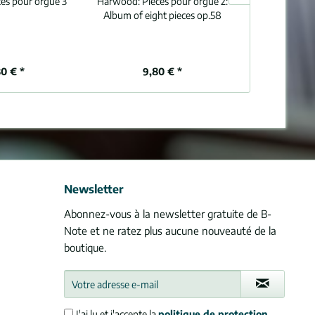
ces pour orgue 3
Harwood:
Pièces pour orgue 2:
Harwood:
Pi
Album of eight pieces op.58
80 € *
9,80 € *
9,
Newsletter
Abonnez-vous à la newsletter gratuite de B-
Note et ne ratez plus aucune nouveauté de la
boutique.
J'ai lu et j'accepte la
politique de protection