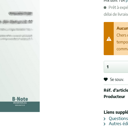
Prix dont TVA
p
Prêt à exp
délai de livrai
Aucun
Chers 
tempor
comman
Se souv.
Réf. d'article
Producteur
Liens suppl
Questions s
Autres édi