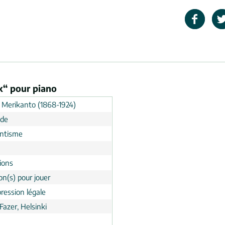
k“ pour piano
 Merikanto (1868-1924)
nde
ntisme
ions
on(s) pour jouer
ression légale
Fazer, Helsinki