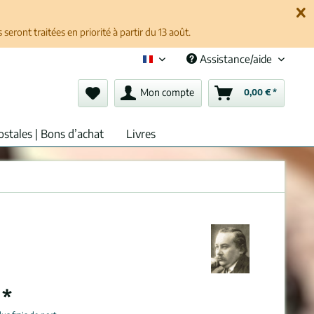
ront traitées en priorité à partir du 13 août.
Assistance/aide
Français (fr)
Mon compte
0,00 € *
ostales | Bons d’achat
Livres
 *