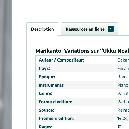
Description
Ressources en ligne
1
Merikanto: Variations sur “Ukku Noa
Auteur / Compositeur:
Oskar
Pays:
Finla
Epoque:
Roma
Instruments:
Piano
Genre:
Variat
Forme d'edition:
Partit
Source:
Réimp
Première édition:
1908, 
Pages:
17