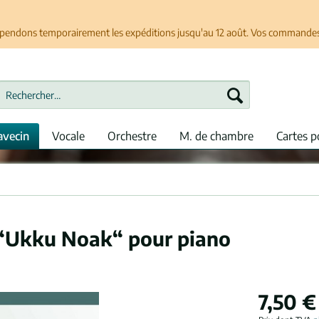
spendons temporairement les expéditions jusqu'au 12 août. Vos commandes se
avecin
Vocale
Orchestre
M. de chambre
Cartes p
 “Ukku Noak“ pour piano
7,50 €