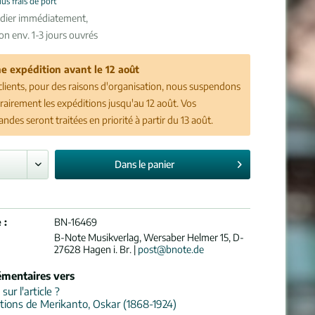
lus frais de port
édier immédiatement,
son env. 1-3 jours ouvrés
e expédition avant le 12 août
clients, pour des raisons d'organisation, nous suspendons
airement les expéditions jusqu'au 12 août. Vos
des seront traitées en priorité à partir du 13 août.
Dans le
panier
 :
BN-16469
B-Note Musikverlag, Wersaber Helmer 15, D-
27628 Hagen i. Br. |
post@bnote.de
émentaires vers
ur l'article ?
tions de Merikanto, Oskar (1868-1924)