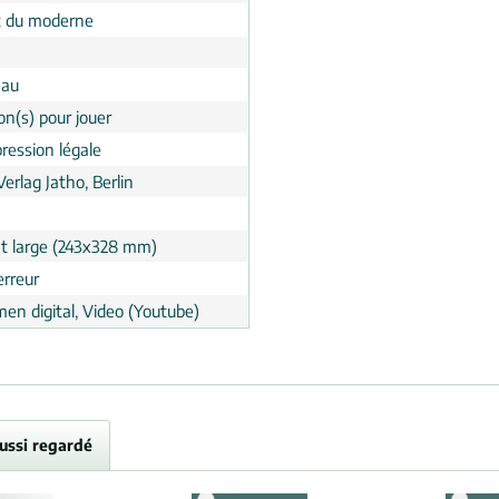
 du moderne
eau
on(s) pour jouer
ression légale
Verlag Jatho, Berlin
t large (243x328 mm)
erreur
en digital, Video (Youtube)
aussi regardé