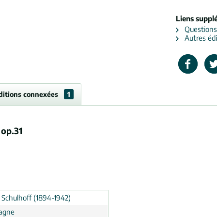
Liens suppl
Questions s
Autres édi
ditions connexées
1
 op.31
 Schulhoff (1894-1942)
agne