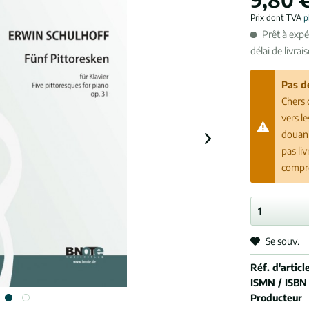
Prix dont TVA
p
Prêt à exp
délai de livrai
Pas d
Chers 
vers l
douani
pas li
compr
Se souv.
Réf. d'article
ISMN / ISBN
Producteur