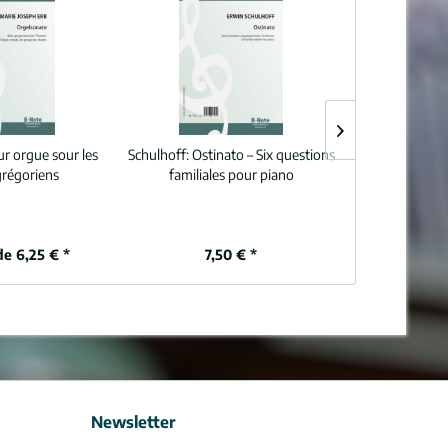
r orgue sour les
Schulhoff:
Ostinato – Six questions
Carte postale:
grégoriens
familiales pour piano
s
de 6,25 € *
7,50 € *
0,
Newsletter