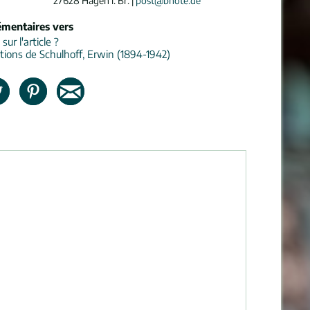
27628 Hagen i. Br. |
post@bnote.de
émentaires vers
ur l'article ?
tions de Schulhoff, Erwin (1894-1942)