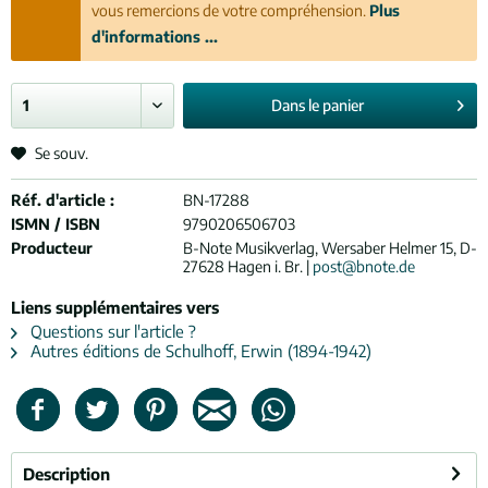
vous remercions de votre compréhension.
Plus
d'informations ...
Dans le
panier
Se souv.
Réf. d'article :
BN-17288
ISMN / ISBN
9790206506703
Producteur
B-Note Musikverlag, Wersaber Helmer 15, D-
27628 Hagen i. Br. |
post@bnote.de
Liens supplémentaires vers
Questions sur l'article ?
Autres éditions de Schulhoff, Erwin (1894-1942)
Description