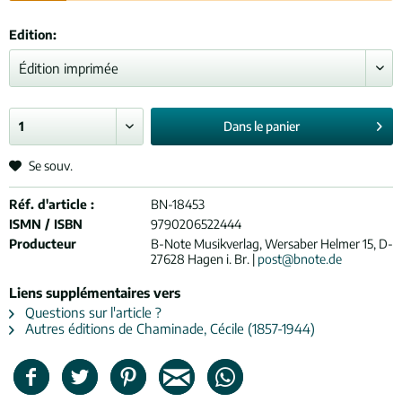
Edition:
Dans le
panier
Se souv.
Réf. d'article :
BN-18453
ISMN / ISBN
9790206522444
Producteur
B-Note Musikverlag, Wersaber Helmer 15, D-
27628 Hagen i. Br. |
post@bnote.de
Liens supplémentaires vers
Questions sur l'article ?
Autres éditions de Chaminade, Cécile (1857-1944)